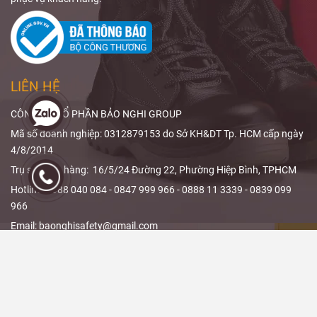
X
, độ tương
Safety
sẽ giúp
đương chì,
bạn hiểu rõ
phạm vi che
ALARA trong
phủ và thiết kế
X-quang
và
sản phẩm.
cách
giảm liều
LIÊN HỆ
bức xạ
hiệu
quả.
CÔNG TY CỔ PHẦN BẢO NGHI GROUP
Mã số doanh nghiệp: 0312879153 do Sở KH&DT Tp. HCM cấp ngày
4/8/2014
Trụ sở/ Kho hàng: 16/5/24 Đường 22, Phường Hiệp Bình, TPHCM
Hotline: 0988 040 084 - 0847 999 966 - 0888 11 3339 - 0839 099
966
Email: baonghisafety@gmail.com
THÔNG TIN - CHÍNH SÁCH
Chính sách đổi trả và hoàn tiền
Chính sách giao hàng