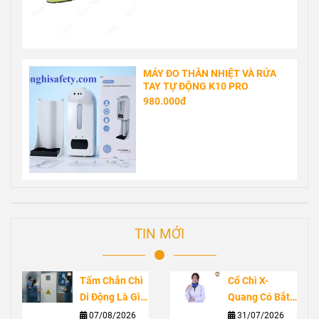
MÁY ĐO THÂN NHIỆT VÀ RỬA
TAY TỰ ĐỘNG K10 PRO
980.000đ
TIN MỚI
Tấm Chắn Chì
Cổ Chì X-
Di Động Là Gì?
Quang Có Bắt
Ứng Dụng
Buộc Không?
07/08/2026
31/07/2026