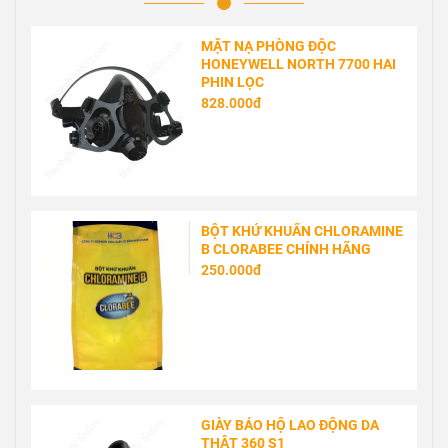
MẶT NẠ PHÒNG ĐỘC
HONEYWELL NORTH 7700 HAI
PHIN LỌC
828.000đ
BỘT KHỬ KHUẨN CHLORAMINE
B CLORABEE CHÍNH HÃNG
250.000đ
GIÀY BẢO HỘ LAO ĐỘNG DA
THẬT 360 S1