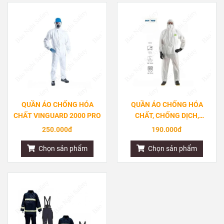
QUẦN ÁO CHỐNG HÓA
QUẦN ÁO CHỐNG HÓA
CHẤT VINGUARD 2000 PRO
CHẤT, CHỐNG DỊCH,
CHỐNG TĨNH ĐIỆN ULTITEC
250.000đ
190.000đ
1000L
Chọn sản phẩm
Chọn sản phẩm