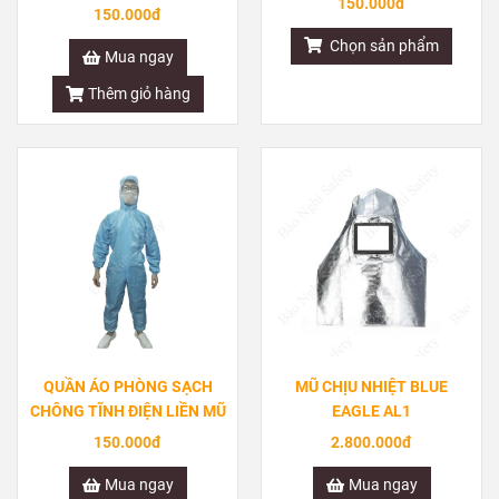
150.000đ
KHÔNG MŨ
150.000đ
Chọn sản phẩm
Mua ngay
Thêm giỏ hàng
QUẦN ÁO PHÒNG SẠCH
MŨ CHỊU NHIỆT BLUE
CHÔNG TĨNH ĐIỆN LIỀN MŨ
EAGLE AL1
150.000đ
2.800.000đ
Mua ngay
Mua ngay