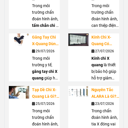
Trong Phòng
Vai Trò Bảo Vệ
Trong môi
Trong môi
Chụp X-Quang
Tuyến Giáp
trường chẩn
trường chẩn
Trước Bức Xạ
đoán hình ảnh,
đoán hình ảnh,
tấm chắn chì di
can thiệp điện
động
là giải
quang hoặc
Găng Tay Chì
Kính Chì X-
pháp hỗ trợ che
phẫu thuật C-
X-Quang Dùng
Quang Có
chắn bức xạ
arm, nhân viên
Trong Trường
Thực Sự Cần
29/07/2026
27/07/2026
hiệu quả, góp
y tế có thể tiếp
Hợp Nào?
Thiết? Khi Nào
phần giảm
Trong môi
xúc với bức xạ
Kính chì X
Hướng Dẫn
Nên Sử Dụng?
nguy cơ phơi
trường y tế,
tán xạ từ tia X.
quang
là thiết
Lựa Chọn Đúng
nhiễm cho
găng tay chì X
Cổ chì X quang
bị bảo hộ giúp
nhân viên y tế
quang
giúp hỗ
giúp che chắn
hỗ trợ giảm
và người xung
trợ giảm phơi
vùng cổ, hỗ trợ
phơi nhiễm bức
Tạp Dề Chì X-
Nguyên Tắc
quanh. Với
nhiễm bức xạ
bảo vệ tuyến
xạ cho mắt
Quang Là Gì?
ALARA Là Gì?
thiết kế linh
cho bàn tay khi
giáp khi làm
trong môi
Khi Nào Nên
Cách Giảm
25/07/2026
23/07/2026
hoạt, dễ di
làm việc gần
việc gần nguồn
trường làm việc
Sử Dụng Và
Liều Chiếu
chuyển,
nguồn tia X,
Trong môi
màn
phát. Bài viết
với tia X. Bài
Trong chẩn
Cách Lựa Chọn
Trong Chẩn
chắn chì di
đặc biệt tại
trường chẩn
sẽ giúp bạn
viết sẽ giúp bạn
đoán hình ảnh,
Đoán Hình Ảnh
động
phòng can
đoán hình ảnh,
phù hợp
hiểu rõ vai trò,
hiểu rõ công
tia X đóng vai