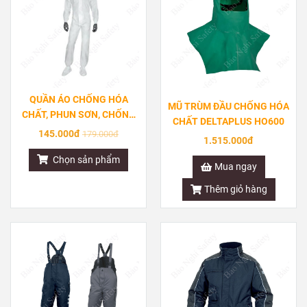
QUẦN ÁO CHỐNG HÓA
MŨ TRÙM ĐẦU CHỐNG HÓA
CHẤT, PHUN SƠN, CHỐNG
CHẤT DELTAPLUS HO600
TĨNH ĐIỆN DELTAPLUS
145.000đ
179.000đ
1.515.000đ
DT117
Chọn sản phẩm
Mua ngay
Thêm giỏ hàng