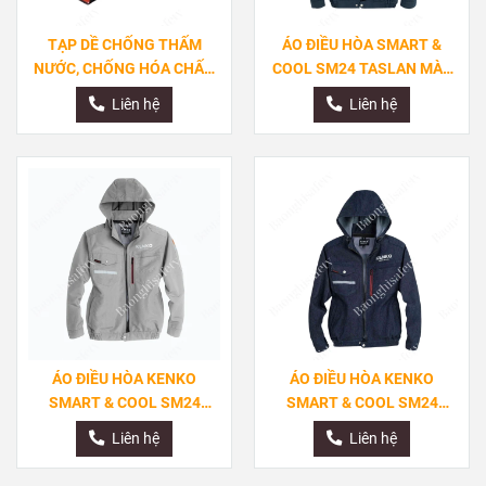
TẠP DỀ CHỐNG THẤM
ÁO ĐIỀU HÒA SMART &
NƯỚC, CHỐNG HÓA CHẤT,
COOL SM24 TASLAN MÀU
CHỐNG DẦU VÀ AXIT
XANH THAN
Liên hệ
Liên hệ
ÁO ĐIỀU HÒA KENKO
ÁO ĐIỀU HÒA KENKO
SMART & COOL SM24
SMART & COOL SM24
TASLAN MÀU GHI
DENIM
Liên hệ
Liên hệ