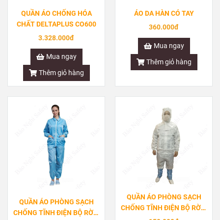
QUẦN ÁO CHỐNG HÓA
ÁO DA HÀN CÓ TAY
CHẤT DELTAPLUS CO600
360.000đ
3.328.000đ
Mua ngay
Mua ngay
Thêm giỏ hàng
Thêm giỏ hàng
QUẦN ÁO PHÒNG SẠCH
QUẦN ÁO PHÒNG SẠCH
CHỐNG TĨNH ĐIỆN BỘ RỜI -
CHỐNG TĨNH ĐIỆN BỘ RỜI -
CÓ MŨ