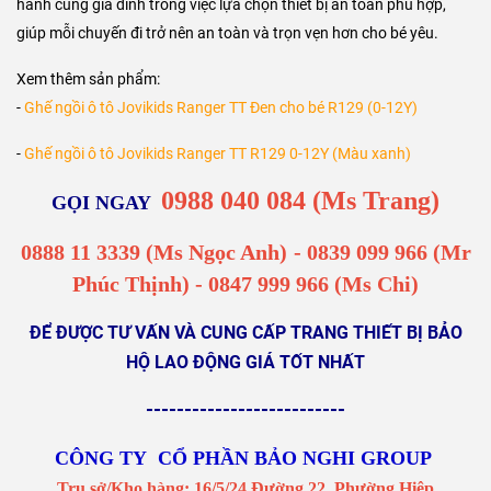
hành cùng gia đình trong việc lựa chọn thiết bị an toàn phù hợp,
giúp mỗi chuyến đi trở nên an toàn và trọn vẹn hơn cho bé yêu.
Xem thêm sản phẩm:
-
Ghế ngồi ô tô Jovikids Ranger TT Đen cho bé R129 (0-12Y)
-
Ghế ngồi ô tô Jovikids Ranger TT R129 0-12Y (Màu xanh)
0988 040 084 (Ms Trang)
GỌI NGAY
0888 11 3339 (Ms Ngọc Anh)
-
0839 099 966
(Mr
Phúc Thịnh) - 0847 999 966 (Ms Chi)
ĐỂ ĐƯỢC TƯ VẤN VÀ CUNG CẤP TRANG THIẾT BỊ BẢO
HỘ LAO ĐỘNG GIÁ TỐT NHẤT
--------------------------
CÔNG TY CỔ PHẦN BẢO NGHI GROUP
Trụ sở/Kho hàng: 16/5/24 Đường 22, Phường Hiệp