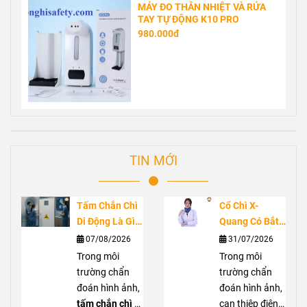
MÁY ĐO THÂN NHIỆT VÀ RỬA
TAY TỰ ĐỘNG K10 PRO
980.000đ
TIN MỚI
Tấm Chắn Chì
Cổ Chì X-
Di Động Là Gì?
Quang Có Bắt
Ứng Dụng
Buộc Không?
07/08/2026
31/07/2026
Trong Phòng
Vai Trò Bảo Vệ
Trong môi
Trong môi
Chụp X-Quang
Tuyến Giáp
trường chẩn
trường chẩn
Trước Bức Xạ
đoán hình ảnh,
đoán hình ảnh,
tấm chắn chì di
can thiệp điện