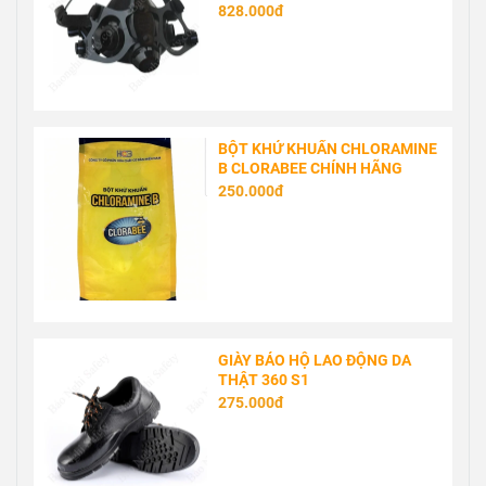
828.000đ
BỘT KHỬ KHUẨN CHLORAMINE
B CLORABEE CHÍNH HÃNG
250.000đ
GIÀY BẢO HỘ LAO ĐỘNG DA
THẬT 360 S1
275.000đ