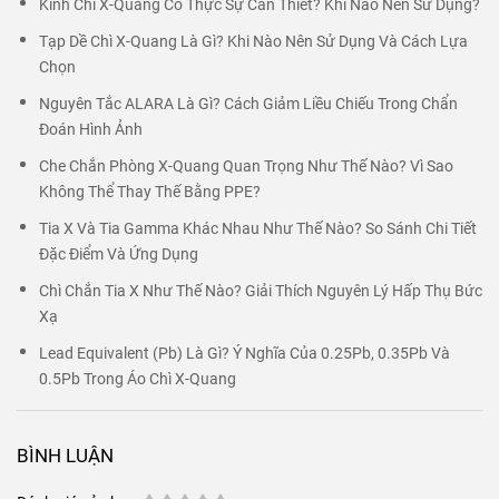
Kính Chì X-Quang Có Thực Sự Cần Thiết? Khi Nào Nên Sử Dụng?
Tạp Dề Chì X-Quang Là Gì? Khi Nào Nên Sử Dụng Và Cách Lựa
Chọn
Nguyên Tắc ALARA Là Gì? Cách Giảm Liều Chiếu Trong Chẩn
Đoán Hình Ảnh
Che Chắn Phòng X-Quang Quan Trọng Như Thế Nào? Vì Sao
Không Thể Thay Thế Bằng PPE?
Tia X Và Tia Gamma Khác Nhau Như Thế Nào? So Sánh Chi Tiết
Đặc Điểm Và Ứng Dụng
Chì Chắn Tia X Như Thế Nào? Giải Thích Nguyên Lý Hấp Thụ Bức
Xạ
Lead Equivalent (Pb) Là Gì? Ý Nghĩa Của 0.25Pb, 0.35Pb Và
0.5Pb Trong Áo Chì X-Quang
BÌNH LUẬN