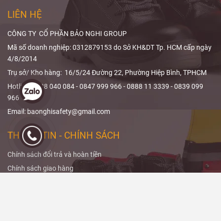
sản phẩm.
cách
giảm liều
LIÊN HỆ
bức xạ
hiệu
quả.
CÔNG TY CỔ PHẦN BẢO NGHI GROUP
Mã số doanh nghiệp: 0312879153 do Sở KH&DT Tp. HCM cấp ngày
4/8/2014
Trụ sở/ Kho hàng: 16/5/24 Đường 22, Phường Hiệp Bình, TPHCM
Hotline: 0988 040 084 - 0847 999 966 - 0888 11 3339 - 0839 099
966
Email: baonghisafety@gmail.com
THÔNG TIN - CHÍNH SÁCH
Chính sách đổi trả và hoàn tiền
Chính sách giao hàng
Hướng dẫn đặt hàng
LIÊN KẾT