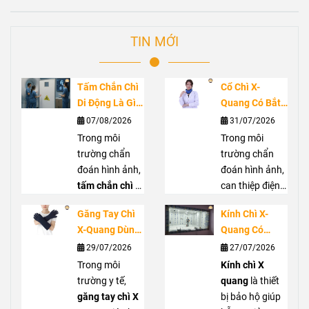
TIN MỚI
Tấm Chắn Chì
Cổ Chì X-
Di Động Là Gì?
Quang Có Bắt
Ứng Dụng
Buộc Không?
07/08/2026
31/07/2026
Trong Phòng
Vai Trò Bảo Vệ
Trong môi
Trong môi
Chụp X-Quang
Tuyến Giáp
trường chẩn
trường chẩn
Trước Bức Xạ
đoán hình ảnh,
đoán hình ảnh,
tấm chắn chì di
can thiệp điện
động
là giải
quang hoặc
Găng Tay Chì
Kính Chì X-
pháp hỗ trợ che
phẫu thuật C-
X-Quang Dùng
Quang Có
chắn bức xạ
arm, nhân viên
Trong Trường
Thực Sự Cần
29/07/2026
27/07/2026
hiệu quả, góp
y tế có thể tiếp
Hợp Nào?
Thiết? Khi Nào
phần giảm
Trong môi
xúc với bức xạ
Kính chì X
Hướng Dẫn
Nên Sử Dụng?
nguy cơ phơi
trường y tế,
tán xạ từ tia X.
quang
là thiết
Lựa Chọn Đúng
nhiễm cho
găng tay chì X
Cổ chì X quang
bị bảo hộ giúp