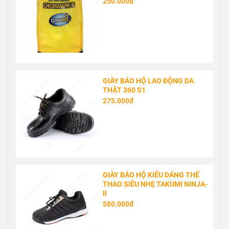
250.000đ
GIÀY BẢO HỘ LAO ĐỘNG DA
THẬT 360 S1
275.000đ
GIÀY BẢO HỘ KIỂU DÁNG THỂ
THAO SIÊU NHẸ TAKUMI NINJA-
II
580.000đ