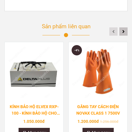
Sản phẩm liên quan
-4%
KÍNH BẢO HỘ ELVEX RXP-
GĂNG TAY CÁCH ĐIỆN
100 - KÍNH BẢO HỘ CHO
NOVAX CLASS 1 7500V
NGƯỜI BỊ CẬN
1.050.000đ
1.200.000đ
1.256.000đ