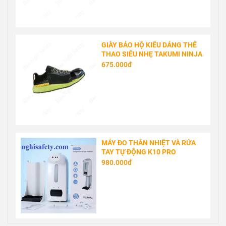
GIÀY BẢO HỘ KIỂU DÁNG THỂ
THAO SIÊU NHẸ TAKUMI NINJA
675.000đ
MÁY ĐO THÂN NHIỆT VÀ RỬA
TAY TỰ ĐỘNG K10 PRO
980.000đ