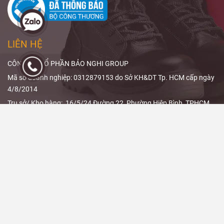
đương chì,
bạn hiểu rõ
phạm vi che
ALARA trong
phủ và thiết kế
X-quang
và
sản phẩm.
cách
giảm liều
LIÊN HỆ
bức xạ
hiệu
quả.
CÔNG TY CỔ PHẦN BẢO NGHI GROUP
Mã số doanh nghiệp: 0312879153 do Sở KH&DT Tp. HCM cấp ngày
4/8/2014
Trụ sở/ Kho hàng: 16/5/24 Đường 22, Phường Hiệp Bình, TPHCM
Hotline: 0988 040 084 - 0847 999 966 - 0888 11 3339 - 0839 099
966
Email: baonghisafety@gmail.com
THÔNG TIN - CHÍNH SÁCH
Chính sách đổi trả và hoàn tiền
Chính sách giao hàng
Hướng dẫn đặt hàng