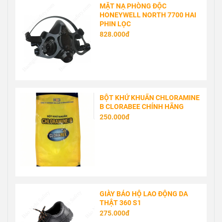
MẶT NẠ PHÒNG ĐỘC
HONEYWELL NORTH 7700 HAI
PHIN LỌC
828.000đ
BỘT KHỬ KHUẨN CHLORAMINE
B CLORABEE CHÍNH HÃNG
250.000đ
GIÀY BẢO HỘ LAO ĐỘNG DA
THẬT 360 S1
275.000đ