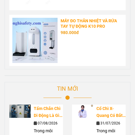
MÁY ĐO THÂN NHIỆT VÀ RỬA
TAY TỰ ĐỘNG K10 PRO
980.000đ
TIN MỚI
Tấm Chắn Chì
Cổ Chì X-
Di Động Là Gì?
Quang Có Bắt
Ứng Dụng
Buộc Không?
07/08/2026
31/07/2026
Trong Phòng
Vai Trò Bảo Vệ
Trong môi
Trong môi