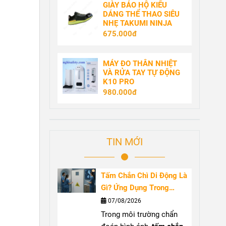
GIÀY BẢO HỘ KIỂU
DÁNG THỂ THAO SIÊU
NHẸ TAKUMI NINJA
675.000đ
MÁY ĐO THÂN NHIỆT
VÀ RỬA TAY TỰ ĐỘNG
K10 PRO
980.000đ
TIN MỚI
Tấm Chắn Chì Di Động Là
Gì? Ứng Dụng Trong
Phòng Chụp X-Quang
07/08/2026
Trong môi trường chẩn