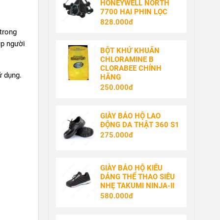
HONEYWELL NORTH
7700 HAI PHIN LỌC
828.000đ
trong
úp người
BỘT KHỬ KHUẨN
CHLORAMINE B
CLORABEE CHÍNH
ử dụng.
HÃNG
250.000đ
GIÀY BẢO HỘ LAO
ĐỘNG DA THẬT 360 S1
275.000đ
GIÀY BẢO HỘ KIỂU
DÁNG THỂ THAO SIÊU
NHẸ TAKUMI NINJA-II
580.000đ