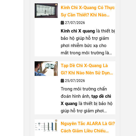
việc gần nguồn tia X, đặc
cách lựa chọn
cổ chì tuyến
Kính Chì X-Quang Có Thực
biệt tại phòng can thiệp
giáp
(
thyroid shield
) phù
Sự Cần Thiết? Khi Nào
hoặc phẫu thuật sử dụng
hợp.
Nên Sử Dụng?
27/07/2026
C-arm. Bài viết sẽ giúp bạn
Kính chì X quang
là thiết bị
hiểu rõ khi nào nên dùng
bảo hộ giúp hỗ trợ giảm
găng tay chống tia X
, cách
phơi nhiễm bức xạ cho
chọn
găng tay chì y tế
phù
mắt trong môi trường làm
hợp và những lưu ý khi sử
việc với tia X. Bài viết sẽ
dụng PPE chống bức xạ
Tạp Dề Chì X-Quang Là
giúp bạn hiểu rõ công
tay
Gì? Khi Nào Nên Sử Dụng
dụng, khi nào nên sử dụng
Và Cách Lựa Chọn
25/07/2026
kính bảo hộ tia X
, tiêu chí
Trong môi trường chẩn
lựa chọn và cách bảo quản
đoán hình ảnh,
tạp dề chì
để đảm bảo hiệu quả bảo
X quang
là thiết bị bảo hộ
vệ.
giúp hỗ trợ giảm phơi
nhiễm khi làm việc gần
Nguyên Tắc ALARA Là Gì?
nguồn tia X. Sản phẩm
Cách Giảm Liều Chiếu
thường được sử dụng tại