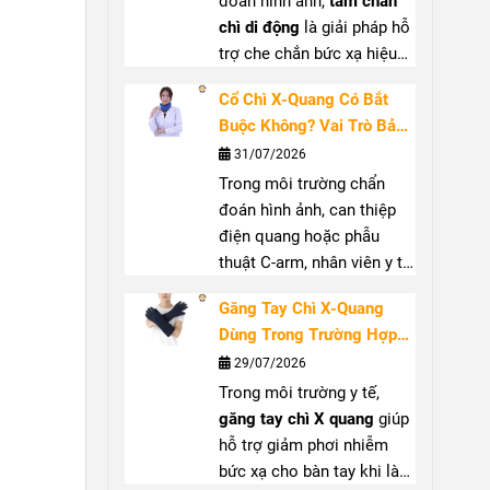
đoán hình ảnh,
tấm chắn
chì di động
là giải pháp hỗ
trợ che chắn bức xạ hiệu
quả, góp phần giảm nguy
Cổ Chì X-Quang Có Bắt
cơ phơi nhiễm cho nhân
Buộc Không? Vai Trò Bảo
viên y tế và người xung
Vệ Tuyến Giáp Trước Bức
31/07/2026
quanh. Với thiết kế linh
Xạ
Trong môi trường chẩn
hoạt, dễ di chuyển,
màn
đoán hình ảnh, can thiệp
chắn chì di động
phù hợp
điện quang hoặc phẫu
sử dụng tại phòng X-
thuật C-arm, nhân viên y tế
quang, phòng can thiệp và
có thể tiếp xúc với bức xạ
nhiều khu vực có phát sinh
Găng Tay Chì X-Quang
tán xạ từ tia X.
Cổ chì X
tia X. Bài viết này,
Bảo
Dùng Trong Trường Hợp
quang
giúp che chắn vùng
Nghi Safety
sẽ giúp bạn
Nào? Hướng Dẫn Lựa
29/07/2026
cổ, hỗ trợ bảo vệ tuyến
hiểu rõ cấu tạo, ứng dụng
Chọn Đúng
Trong môi trường y tế,
giáp khi làm việc gần
và cách lựa chọn thiết bị
găng tay chì X quang
giúp
nguồn phát. Bài viết sẽ
phù hợp.
hỗ trợ giảm phơi nhiễm
giúp bạn hiểu rõ vai trò,
bức xạ cho bàn tay khi làm
trường hợp nên sử dụng và