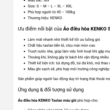
Màu sắc: Ghi
Size: S – M – L – XL – XXL
Phù hợp người từ 45 – 100kg
Thương hiệu: KENKO
Ưu điểm nổi bật của
Áo điều hòa KENKO 
Làm mát nhanh nhờ thiết kế tối ưu luồng gió
Chất liệu taslan bền bỉ, chịu mài mòn cao
Trượt nước nhẹ, giúp làm việc linh hoạt khi gặp m
Thoáng khí, không gây bí bách khi vận động nhiều
Thiết kế tiện ích: túi đựng đồ, túi đá khô, mũ tháo 
Màu ghi sạch sẽ, phù hợp môi trường công nghiệp
Sản phẩm giúp người lao động duy trì trạng thái thoải má
Ứng dụng & đối tượng sử dụng
Áo điều hòa KENKO Taslan màu ghi
phù hợp cho: