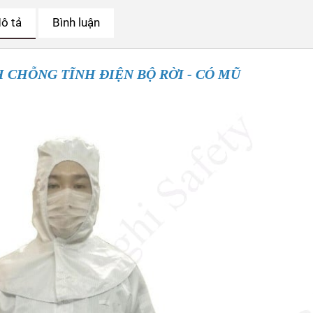
ô tả
Bình luận
 CHỖNG TĨNH ĐIỆN BỘ RỜI - CÓ MŨ