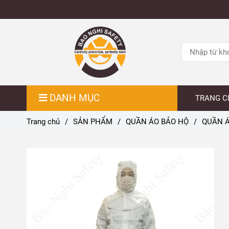
DANH MỤC
TRANG C
Trang chủ
/
SẢN PHẨM
/
QUẦN ÁO BẢO HỘ
/
QUẦN Á