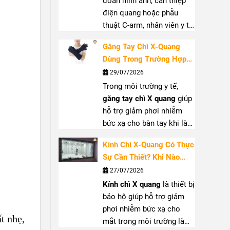
đoán hình ảnh, can thiệp
điện quang hoặc phẫu
thuật C-arm, nhân viên y tế
có thể tiếp xúc với bức xạ
Găng Tay Chì X-Quang
tán xạ từ tia X.
Cổ chì X
Dùng Trong Trường Hợp
quang
giúp che chắn vùng
Nào? Hướng Dẫn Lựa
29/07/2026
cổ, hỗ trợ bảo vệ tuyến
Chọn Đúng
Trong môi trường y tế,
giáp khi làm việc gần
găng tay chì X quang
giúp
nguồn phát. Bài viết sẽ
hỗ trợ giảm phơi nhiễm
giúp bạn hiểu rõ vai trò,
bức xạ cho bàn tay khi làm
trường hợp nên sử dụng và
việc gần nguồn tia X, đặc
cách lựa chọn
cổ chì tuyến
Kính Chì X-Quang Có Thực
biệt tại phòng can thiệp
giáp
(
thyroid shield
) phù
Sự Cần Thiết? Khi Nào
hoặc phẫu thuật sử dụng
hợp.
Nên Sử Dụng?
27/07/2026
C-arm. Bài viết sẽ giúp bạn
Kính chì X quang
là thiết bị
hiểu rõ khi nào nên dùng
bảo hộ giúp hỗ trợ giảm
găng tay chống tia X
, cách
phơi nhiễm bức xạ cho
chọn
găng tay chì y tế
phù
t nhẹ,
mắt trong môi trường làm
hợp và những lưu ý khi sử