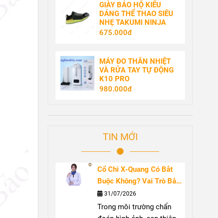
GIÀY BẢO HỘ KIỂU
DÁNG THỂ THAO SIÊU
NHẸ TAKUMI NINJA
675.000đ
MÁY ĐO THÂN NHIỆT
VÀ RỬA TAY TỰ ĐỘNG
K10 PRO
980.000đ
TIN MỚI
Cổ Chì X-Quang Có Bắt
Buộc Không? Vai Trò Bảo
Vệ Tuyến Giáp Trước Bức
31/07/2026
Xạ
Trong môi trường chẩn