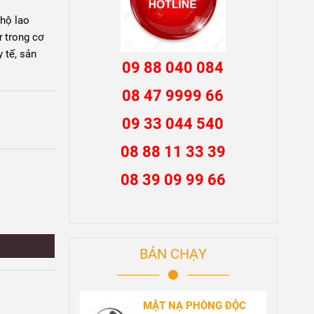
 hộ lao
ừ trong cơ
 tế, sản
09 88 040 084
08 47 9999 66
09 33 044 540
08 88 11 33 39
08 39 09 99 66
BÁN CHẠY
MẶT NẠ PHÒNG ĐỘC