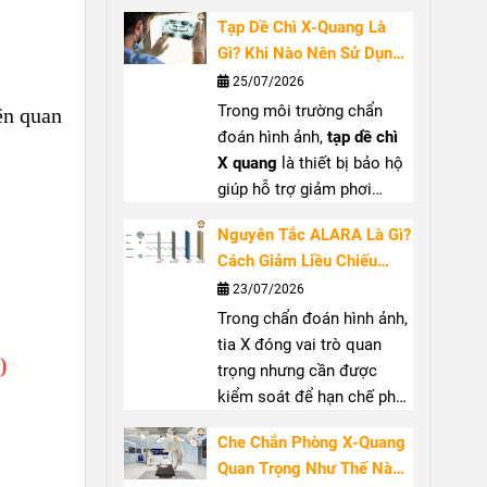
việc với tia X. Bài viết sẽ
dụng PPE chống bức xạ
Tạp Dề Chì X-Quang Là
giúp bạn hiểu rõ công
tay
Gì? Khi Nào Nên Sử Dụng
dụng, khi nào nên sử dụng
Và Cách Lựa Chọn
25/07/2026
kính bảo hộ tia X
, tiêu chí
Trong môi trường chẩn
lựa chọn và cách bảo quản
iên quan
đoán hình ảnh,
tạp dề chì
để đảm bảo hiệu quả bảo
X quang
là thiết bị bảo hộ
vệ.
giúp hỗ trợ giảm phơi
nhiễm khi làm việc gần
Nguyên Tắc ALARA Là Gì?
nguồn tia X. Sản phẩm
Cách Giảm Liều Chiếu
thường được sử dụng tại
Trong Chẩn Đoán Hình
23/07/2026
phòng X-quang, phòng can
Ảnh
Trong chẩn đoán hình ảnh,
thiệp và khu vực có máy C-
tia X đóng vai trò quan
arm. Để đạt hiệu quả bảo
)
trọng nhưng cần được
vệ phù hợp, người dùng
kiểm soát để hạn chế phơi
cần quan tâm đến
tạp dề
nhiễm không cần thiết.
chì chống tia X
, độ tương
Che Chắn Phòng X-Quang
Nguyên tắc ALARA
(
As
đương chì, phạm vi che
Quan Trọng Như Thế Nào?
Low As Reasonably
phủ và thiết kế sản phẩm.