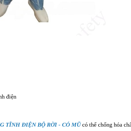
nh điện
 TĨNH ĐIỆN BỘ RỜI - CÓ MŨ
có thể chống hóa chấ