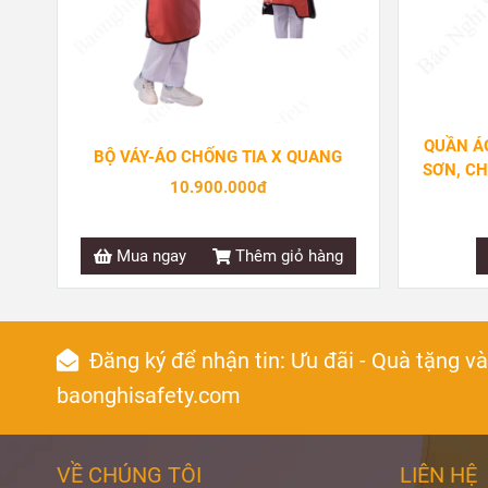
QUẦN Á
BỘ VÁY-ÁO CHỐNG TIA X QUANG
SƠN, CH
10.900.000đ
Mua ngay
Thêm giỏ hàng
Đăng ký để nhận tin: Ưu đãi - Quà tặng v
baonghisafety.com
VỀ CHÚNG TÔI
LIÊN HỆ