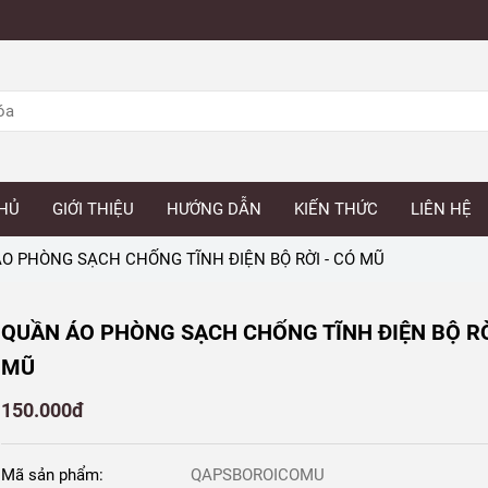
HỦ
GIỚI THIỆU
HƯỚNG DẪN
KIẾN THỨC
LIÊN HỆ
O PHÒNG SẠCH CHỐNG TĨNH ĐIỆN BỘ RỜI - CÓ MŨ
QUẦN ÁO PHÒNG SẠCH CHỐNG TĨNH ĐIỆN BỘ RỜ
MŨ
150.000đ
Mã sản phẩm:
QAPSBOROICOMU