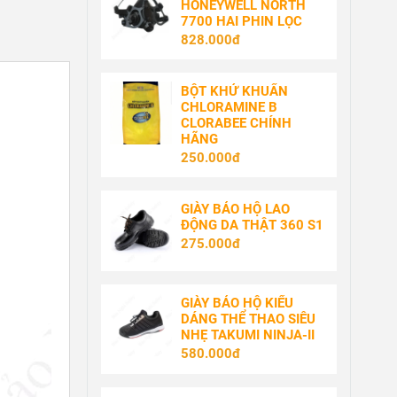
HONEYWELL NORTH
7700 HAI PHIN LỌC
828.000đ
BỘT KHỬ KHUẨN
CHLORAMINE B
CLORABEE CHÍNH
HÃNG
250.000đ
GIÀY BẢO HỘ LAO
ĐỘNG DA THẬT 360 S1
275.000đ
GIÀY BẢO HỘ KIỂU
DÁNG THỂ THAO SIÊU
NHẸ TAKUMI NINJA-II
580.000đ