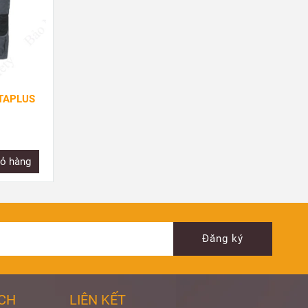
TAPLUS
ÁO KHOÁC CHỊU LẠNH DELTAPLUS
NORDLAND
2.300.000đ
ỏ hàng
Mua ngay
Thêm giỏ hàng
Đăng ký
ÁCH
LIÊN KẾT