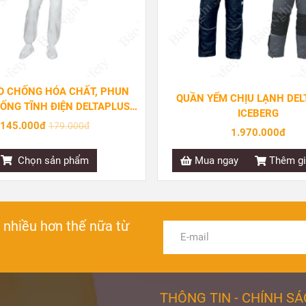
O CHỐNG HÓA CHẤT, PHUN
QUẦN YẾM CHỊU LẠNH DEL
ỐNG TĨNH ĐIỆN DELTAPLUS
ICEBERG
DT117
145.000đ
179.000đ
1.970.000đ
Chọn sản phẩm
Mua ngay
Thêm gi
à nhiều hơn thế nữa từ
THÔNG TIN - CHÍNH S