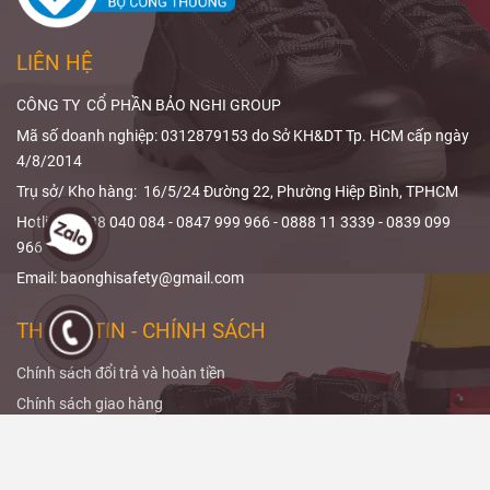
phạm vi che
ALARA trong
phủ và thiết kế
X-quang
và
sản phẩm.
cách
giảm liều
LIÊN HỆ
bức xạ
hiệu
quả.
CÔNG TY CỔ PHẦN BẢO NGHI GROUP
Mã số doanh nghiệp: 0312879153 do Sở KH&DT Tp. HCM cấp ngày
4/8/2014
Trụ sở/ Kho hàng: 16/5/24 Đường 22, Phường Hiệp Bình, TPHCM
Hotline: 0988 040 084 - 0847 999 966 - 0888 11 3339 - 0839 099
966
Email: baonghisafety@gmail.com
THÔNG TIN - CHÍNH SÁCH
Chính sách đổi trả và hoàn tiền
Chính sách giao hàng
Hướng dẫn đặt hàng
LIÊN KẾT