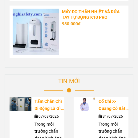
MÁY ĐO THÂN NHIỆT VÀ RỬA
TAY TỰ ĐỘNG K10 PRO
980.000đ
TIN MỚI
Tấm Chắn Chì
Cổ Chì X-
Di Động Là Gì?
Quang Có Bắt
Ứng Dụng
Buộc Không?
07/08/2026
31/07/2026
Trong Phòng
Vai Trò Bảo Vệ
Trong môi
Trong môi
Chụp X-Quang
Tuyến Giáp
trường chẩn
trường chẩn
Trước Bức Xạ