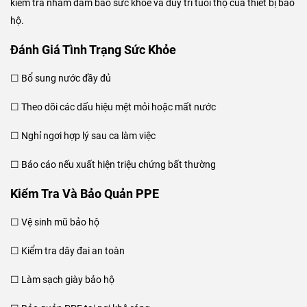
kiểm tra nhằm đảm bảo sức khỏe và duy trì tuổi thọ của thiết bị bảo
hộ.
Đánh Giá Tình Trạng Sức Khỏe
☐ Bổ sung nước đầy đủ
☐ Theo dõi các dấu hiệu mệt mỏi hoặc mất nước
☐ Nghỉ ngơi hợp lý sau ca làm việc
☐ Báo cáo nếu xuất hiện triệu chứng bất thường
Kiểm Tra Và Bảo Quản PPE
☐ Vệ sinh mũ bảo hộ
☐ Kiểm tra dây đai an toàn
☐ Làm sạch giày bảo hộ