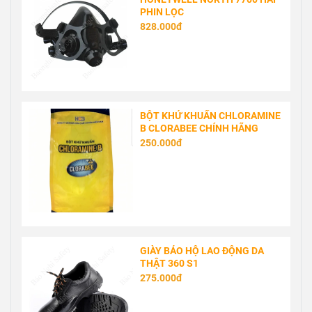
PHIN LỌC
828.000đ
BỘT KHỬ KHUẨN CHLORAMINE
B CLORABEE CHÍNH HÃNG
250.000đ
GIÀY BẢO HỘ LAO ĐỘNG DA
THẬT 360 S1
275.000đ