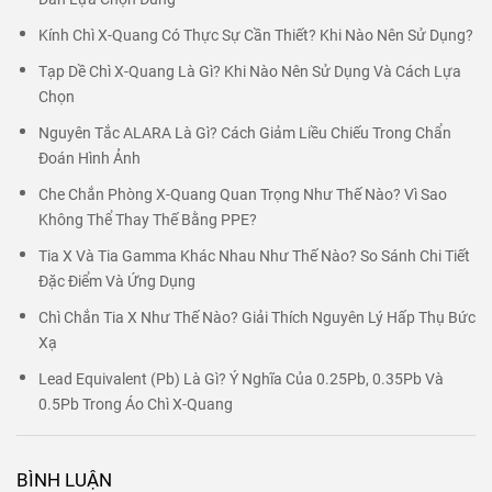
Kính Chì X-Quang Có Thực Sự Cần Thiết? Khi Nào Nên Sử Dụng?
Tạp Dề Chì X-Quang Là Gì? Khi Nào Nên Sử Dụng Và Cách Lựa
Chọn
Nguyên Tắc ALARA Là Gì? Cách Giảm Liều Chiếu Trong Chẩn
Đoán Hình Ảnh
Che Chắn Phòng X-Quang Quan Trọng Như Thế Nào? Vì Sao
Không Thể Thay Thế Bằng PPE?
Tia X Và Tia Gamma Khác Nhau Như Thế Nào? So Sánh Chi Tiết
Đặc Điểm Và Ứng Dụng
Chì Chắn Tia X Như Thế Nào? Giải Thích Nguyên Lý Hấp Thụ Bức
Xạ
Lead Equivalent (Pb) Là Gì? Ý Nghĩa Của 0.25Pb, 0.35Pb Và
0.5Pb Trong Áo Chì X-Quang
BÌNH LUẬN