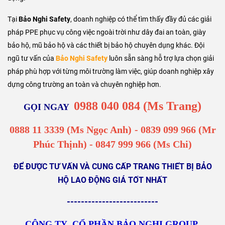
Tại
Bảo Nghi Safety
, doanh nghiệp có thể tìm thấy đầy đủ các giải
pháp PPE phục vụ công việc ngoài trời như dây đai an toàn, giày
bảo hộ, mũ bảo hộ và các thiết bị bảo hộ chuyên dụng khác. Đội
ngũ tư vấn của
Bảo Nghi Safety
luôn sẵn sàng hỗ trợ lựa chọn giải
pháp phù hợp với từng môi trường làm việc, giúp doanh nghiệp xây
dựng công trường an toàn và chuyên nghiệp hơn.
0988 040 084 (Ms Trang)
GỌI NGAY
0888 11 3339 (Ms Ngọc Anh)
-
0839 099 966
(Mr
Phúc Thịnh) - 0847 999 966 (Ms Chi)
ĐỂ ĐƯỢC TƯ VẤN VÀ CUNG CẤP TRANG THIẾT BỊ BẢO
HỘ LAO ĐỘNG GIÁ TỐT NHẤT
--------------------------
CÔNG TY CỔ PHẦN BẢO NGHI GROUP