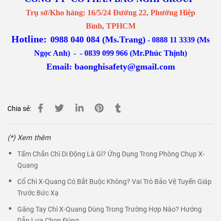
Trụ sở/Kho hàng: 16/5/24 Đường 22, Phường Hiệp
Bình, TPHCM
Hotline:
0988 040 084 (Ms.Trang)
-
0888 11 3339 (Ms
Ngọc Anh)
-
- 0839 099 966 (Mr.Phúc Thịnh)
Email:
baonghisafety@gmail.com
Chia sẻ:
(*) Xem thêm
Tấm Chắn Chì Di Động Là Gì? Ứng Dụng Trong Phòng Chụp X-
Quang
Cổ Chì X-Quang Có Bắt Buộc Không? Vai Trò Bảo Vệ Tuyến Giáp
Trước Bức Xạ
Găng Tay Chì X-Quang Dùng Trong Trường Hợp Nào? Hướng
Dẫn Lựa Chọn Đúng