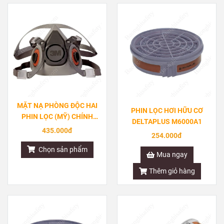
MẶT NẠ PHÒNG ĐỘC HAI
PHIN LỌC HƠI HỮU CƠ
PHIN LỌC (MỸ) CHÍNH
DELTAPLUS M6000A1
HÃNG 3M 6200
435.000đ
254.000đ
Chọn sản phẩm
Mua ngay
Thêm giỏ hàng