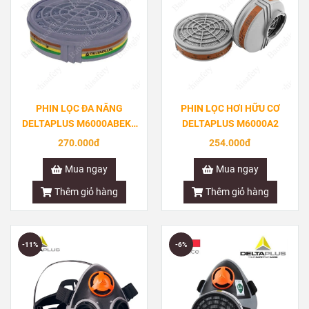
PHIN LỌC ĐA NĂNG
PHIN LỌC HƠI HỮU CƠ
DELTAPLUS M6000ABEK1
DELTAPLUS M6000A2
LỌC HƠI HỮU CƠ, KHÍ AXIT,
270.000đ
254.000đ
AMMONIAC VÀ
METHYLAMINES
Mua ngay
Mua ngay
Thêm giỏ hàng
Thêm giỏ hàng
-11%
-6%