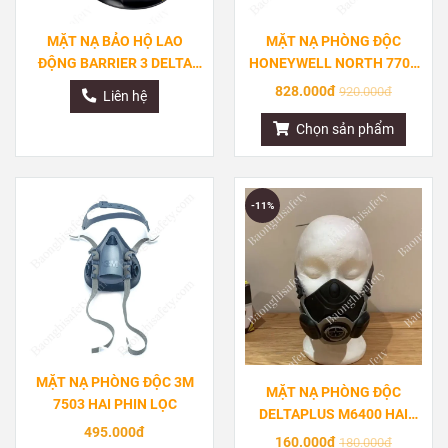
MẶT NẠ BẢO HỘ LAO
MẶT NẠ PHÒNG ĐỘC
ĐỘNG BARRIER 3 DELTA
HONEYWELL NORTH 7700
PLUS
HAI PHIN LỌC
828.000đ
920.000đ
Liên hệ
Chọn sản phẩm
-11%
MẶT NẠ PHÒNG ĐỘC 3M
MẶT NẠ PHÒNG ĐỘC
7503 HAI PHIN LỌC
DELTAPLUS M6400 HAI
495.000đ
PHIN LỌC
160.000đ
180.000đ