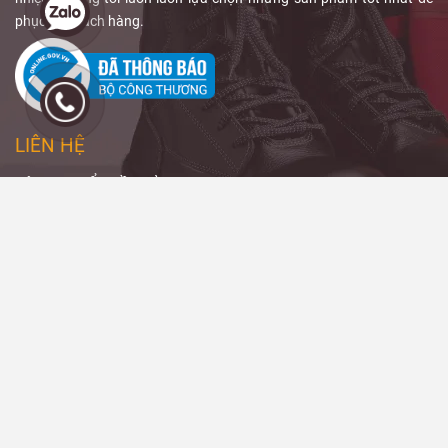
chì chống tia
Bảo Nghi
phục vụ khách hàng.
X
, độ tương
Safety
sẽ giúp
đương chì,
bạn hiểu rõ
phạm vi che
ALARA trong
phủ và thiết kế
X-quang
và
sản phẩm.
cách
giảm liều
LIÊN HỆ
bức xạ
hiệu
quả.
CÔNG TY CỔ PHẦN BẢO NGHI GROUP
Mã số doanh nghiệp: 0312879153 do Sở KH&DT Tp. HCM cấp ngày
4/8/2014
Trụ sở/ Kho hàng: 16/5/24 Đường 22, Phường Hiệp Bình, TPHCM
Hotline: 0988 040 084 - 0847 999 966 - 0888 11 3339 - 0839 099
966
Email: baonghisafety@gmail.com
THÔNG TIN - CHÍNH SÁCH
Chính sách đổi trả và hoàn tiền