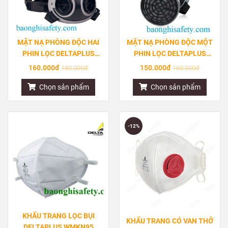
MẶT NẠ PHÒNG ĐỘC HAI
MẶT NẠ PHÒNG ĐỘC MỘT
PHIN LỌC DELTAPLUS
PHIN LỌC DELTAPLUS
M6400
M6300
160.000đ
150.000đ
180.000đ
160.000đ
Chọn sản phẩm
Chọn sản phẩm
-12%
KHẨU TRANG LỌC BỤI
KHẨU TRANG CÓ VAN THỞ
DELTAPLUS WMKN95