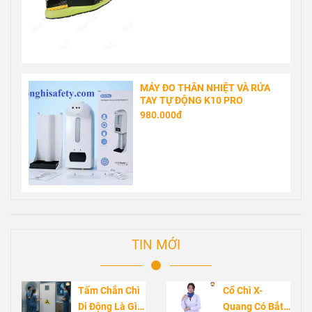
MÁY ĐO THÂN NHIỆT VÀ RỬA
TAY TỰ ĐỘNG K10 PRO
980.000đ
TIN MỚI
Tấm Chắn Chì
Cổ Chì X-
Di Động Là Gì?
Quang Có Bắt