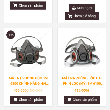
Chọn sản phẩm
Mua ngay
Thêm giỏ hàng
-14%
MẶT NẠ PHÒNG ĐỘC 3M
MẶT NẠ PHÒNG ĐỘC HAI
6300 CHÍNH HÃNG HAI
PHIN LỌC (MỸ) 3M 6100
PHIN LỌC
CHÍNH HÃNG
430.000đ
435.000đ
500.000đ
Chọn sản phẩm
Chọn sản phẩm