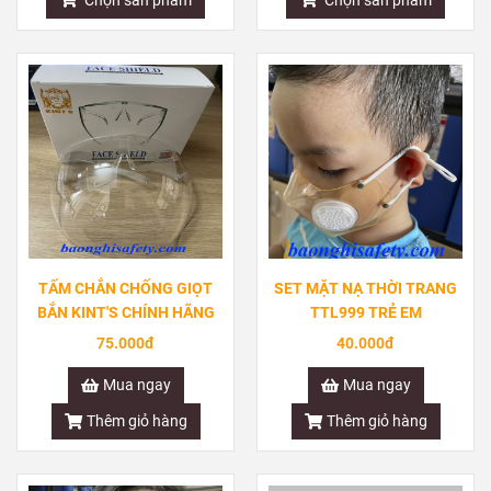
Chọn sản phẩm
Chọn sản phẩm
TẤM CHẮN CHỐNG GIỌT
SET MẶT NẠ THỜI TRANG
BẮN KINT'S CHÍNH HÃNG
TTL999 TRẺ EM
75.000đ
40.000đ
Mua ngay
Mua ngay
Thêm giỏ hàng
Thêm giỏ hàng