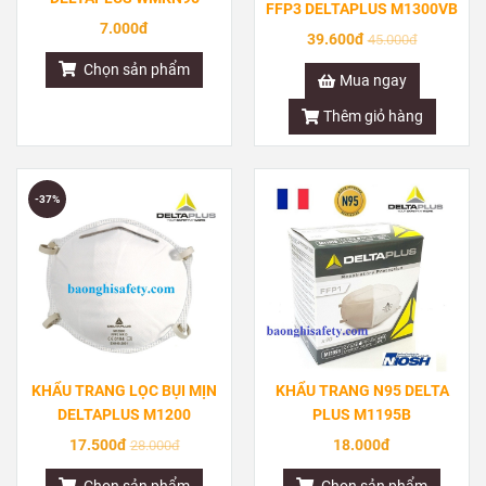
FFP3 DELTAPLUS M1300VB
7.000đ
39.600đ
45.000đ
Chọn sản phẩm
Mua ngay
Thêm giỏ hàng
-37%
KHẨU TRANG LỌC BỤI MỊN
KHẨU TRANG N95 DELTA
DELTAPLUS M1200
PLUS M1195B
17.500đ
18.000đ
28.000đ