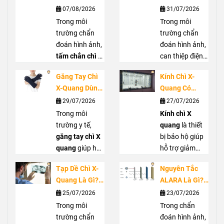
Ứng Dụng
Buộc Không?
07/08/2026
31/07/2026
Trong Phòng
Vai Trò Bảo Vệ
Trong môi
Trong môi
Chụp X-Quang
Tuyến Giáp
trường chẩn
trường chẩn
Trước Bức Xạ
đoán hình ảnh,
đoán hình ảnh,
tấm chắn chì di
can thiệp điện
động
là giải
quang hoặc
Găng Tay Chì
Kính Chì X-
pháp hỗ trợ che
phẫu thuật C-
X-Quang Dùng
Quang Có
chắn bức xạ
arm, nhân viên
Trong Trường
Thực Sự Cần
29/07/2026
27/07/2026
hiệu quả, góp
y tế có thể tiếp
Hợp Nào?
Thiết? Khi Nào
phần giảm
Trong môi
xúc với bức xạ
Kính chì X
Hướng Dẫn
Nên Sử Dụng?
nguy cơ phơi
trường y tế,
tán xạ từ tia X.
quang
là thiết
Lựa Chọn Đúng
nhiễm cho
găng tay chì X
Cổ chì X quang
bị bảo hộ giúp
nhân viên y tế
quang
giúp hỗ
giúp che chắn
hỗ trợ giảm
và người xung
trợ giảm phơi
vùng cổ, hỗ trợ
phơi nhiễm bức
Tạp Dề Chì X-
Nguyên Tắc
quanh. Với
nhiễm bức xạ
bảo vệ tuyến
xạ cho mắt
Quang Là Gì?
ALARA Là Gì?
thiết kế linh
cho bàn tay khi
giáp khi làm
trong môi
Khi Nào Nên
Cách Giảm
25/07/2026
23/07/2026
hoạt, dễ di
làm việc gần
việc gần nguồn
trường làm việc
Sử Dụng Và
Liều Chiếu
chuyển,
nguồn tia X,
Trong môi
màn
phát. Bài viết
với tia X. Bài
Trong chẩn
Cách Lựa Chọn
Trong Chẩn
chắn chì di
đặc biệt tại
trường chẩn
sẽ giúp bạn
viết sẽ giúp bạn
đoán hình ảnh,