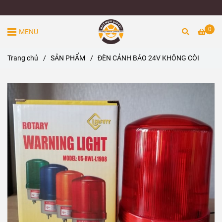
0
MENU
Trang chủ
/
SẢN PHẨM
/
ĐÈN CẢNH BÁO 24V KHÔNG CÒI