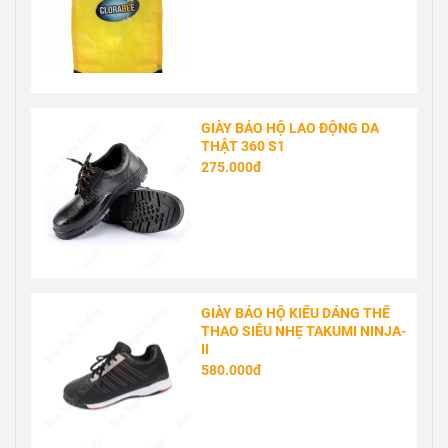
GIÀY BẢO HỘ LAO ĐỘNG DA
THẬT 360 S1
275.000đ
GIÀY BẢO HỘ KIỂU DÁNG THỂ
THAO SIÊU NHẸ TAKUMI NINJA-
II
580.000đ