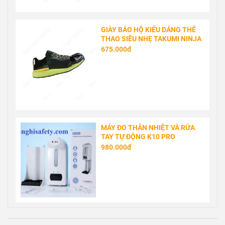
GIÀY BẢO HỘ KIỂU DÁNG THỂ
THAO SIÊU NHẸ TAKUMI NINJA
675.000đ
MÁY ĐO THÂN NHIỆT VÀ RỬA
TAY TỰ ĐỘNG K10 PRO
980.000đ