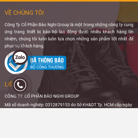
xạ ở mức thấp
đương chì,
hợp. Bên cạnh
nhất hợp lý mà
phạm vi che
đó, PPE như áo
VỀ CHÚNG TÔI
vẫn đảm bảo
phủ và thiết kế
chì chỉ là giải
chất lượng
sản phẩm.
pháp bảo vệ cá
Công Ty Cổ Phần Bảo Nghi Group là một trong những công ty cung
chẩn đoán.
nhân bổ sung,
ứng trang thiết bị bảo hộ lao động được nhiều khách hàng tín
Qua bài viết,
không thể thay
nhiệm, chúng tôi luôn luôn lựa chọn những sản phẩm tốt nhất để
Bảo Nghi
thế hệ thống
phục vụ khách hàng.
Safety
sẽ giúp
che chắn cố
bạn hiểu rõ
định.
ALARA trong
X-quang
và
cách
giảm liều
LIÊN HỆ
bức xạ
hiệu
quả.
CÔNG TY CỔ PHẦN BẢO NGHI GROUP
Mã số doanh nghiệp: 0312879153 do Sở KH&DT Tp. HCM cấp ngày
4/8/2014
Trụ sở/ Kho hàng: 16/5/24 Đường 22, Phường Hiệp Bình, TPHCM
Hotline: 0988 040 084 - 0847 999 966 - 0888 11 3339 - 0839 099
966