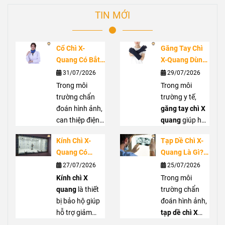
TIN MỚI
Cổ Chì X-
Găng Tay Chì
Quang Có Bắt
X-Quang Dùng
Buộc Không?
Trong Trường
31/07/2026
29/07/2026
Vai Trò Bảo Vệ
Hợp Nào?
Trong môi
Trong môi
Tuyến Giáp
Hướng Dẫn
trường chẩn
trường y tế,
Trước Bức Xạ
Lựa Chọn Đúng
đoán hình ảnh,
găng tay chì X
can thiệp điện
quang
giúp hỗ
quang hoặc
trợ giảm phơi
Kính Chì X-
Tạp Dề Chì X-
phẫu thuật C-
nhiễm bức xạ
Quang Có
Quang Là Gì?
arm, nhân viên
cho bàn tay khi
Thực Sự Cần
Khi Nào Nên
27/07/2026
25/07/2026
y tế có thể tiếp
làm việc gần
Thiết? Khi Nào
Sử Dụng Và
xúc với bức xạ
Kính chì X
nguồn tia X,
Trong môi
Nên Sử Dụng?
Cách Lựa Chọn
tán xạ từ tia X.
quang
là thiết
đặc biệt tại
trường chẩn
Cổ chì X quang
bị bảo hộ giúp
phòng can
đoán hình ảnh,
giúp che chắn
hỗ trợ giảm
thiệp hoặc
tạp dề chì X
vùng cổ, hỗ trợ
phơi nhiễm bức
phẫu thuật sử
quang
là thiết