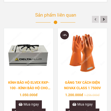
Sản phẩm liên quan
-4%
KÍNH BẢO HỘ ELVEX RXP-
GĂNG TAY CÁCH ĐIỆN
100 - KÍNH BẢO HỘ CHO
NOVAX CLASS 1 7500V
NGƯỜI BỊ CẬN
1.050.000đ
1.200.000đ
1.256.000đ
Mua ngay
Mua ngay