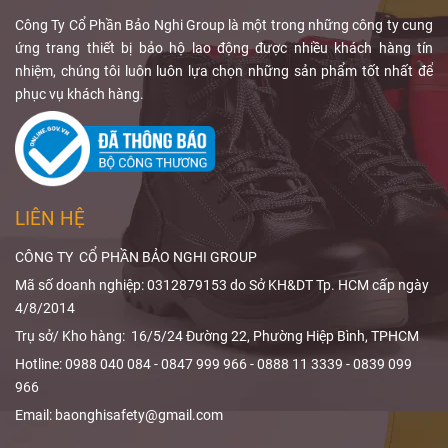
vẫn đảm bảo
phủ và thiết kế
chì chỉ là giải
chất lượng
sản phẩm.
pháp bảo vệ cá
Công Ty Cổ Phần Bảo Nghi Group là một trong những công ty cung
chẩn đoán.
nhân bổ sung,
ứng trang thiết bị bảo hộ lao động được nhiều khách hàng tín
Qua bài viết,
không thể thay
nhiệm, chúng tôi luôn luôn lựa chọn những sản phẩm tốt nhất để
Bảo Nghi
thế hệ thống
phục vụ khách hàng.
Safety
sẽ giúp
che chắn cố
bạn hiểu rõ
định.
ALARA trong
X-quang
và
cách
giảm liều
LIÊN HỆ
bức xạ
hiệu
quả.
CÔNG TY CỔ PHẦN BẢO NGHI GROUP
Mã số doanh nghiệp: 0312879153 do Sở KH&DT Tp. HCM cấp ngày
4/8/2014
Trụ sở/ Kho hàng: 16/5/24 Đường 22, Phường Hiệp Bình, TPHCM
Hotline: 0988 040 084 - 0847 999 966 - 0888 11 3339 - 0839 099
966
Email: baonghisafety@gmail.com