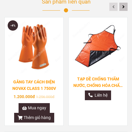
Sản phẩm liên quan
-4%
TẠP DỀ CHỐNG THẤM
GĂNG TAY CÁCH ĐIỆN
NƯỚC, CHỐNG HÓA CHẤT,
NOVAX CLASS 1 7500V
CHỐNG DẦU VÀ AXIT
Liên hệ
1.200.000đ
1.256.000đ
Mua ngay
Thêm giỏ hàng