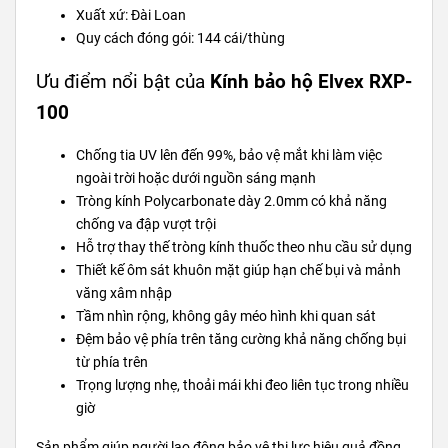
Xuất xứ: Đài Loan
Quy cách đóng gói: 144 cái/thùng
Ưu điểm nổi bật của
Kính bảo hộ Elvex RXP-
100
Chống tia UV lên đến 99%, bảo vệ mắt khi làm việc
ngoài trời hoặc dưới nguồn sáng mạnh
Tròng kính Polycarbonate dày 2.0mm có khả năng
chống va đập vượt trội
Hỗ trợ thay thế tròng kính thuốc theo nhu cầu sử dụng
Thiết kế ôm sát khuôn mặt giúp hạn chế bụi và mảnh
văng xâm nhập
Tầm nhìn rộng, không gây méo hình khi quan sát
Đệm bảo vệ phía trên tăng cường khả năng chống bụi
từ phía trên
Trọng lượng nhẹ, thoải mái khi đeo liên tục trong nhiều
giờ
Sản phẩm giúp người lao động bảo vệ thị lực hiệu quả đồng