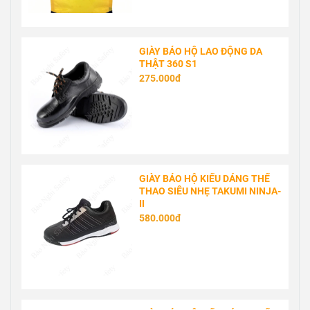
GIÀY BẢO HỘ LAO ĐỘNG DA
THẬT 360 S1
275.000đ
GIÀY BẢO HỘ KIỂU DÁNG THỂ
THAO SIÊU NHẸ TAKUMI NINJA-
II
580.000đ