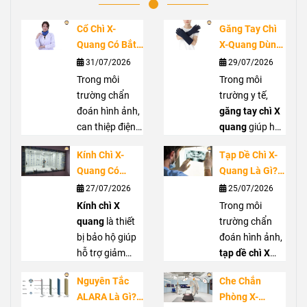
Cổ Chì X-
Găng Tay Chì
Quang Có Bắt
X-Quang Dùng
Buộc Không?
Trong Trường
31/07/2026
29/07/2026
Vai Trò Bảo Vệ
Hợp Nào?
Trong môi
Trong môi
Tuyến Giáp
Hướng Dẫn
trường chẩn
trường y tế,
Trước Bức Xạ
Lựa Chọn Đúng
đoán hình ảnh,
găng tay chì X
can thiệp điện
quang
giúp hỗ
quang hoặc
trợ giảm phơi
Kính Chì X-
Tạp Dề Chì X-
phẫu thuật C-
nhiễm bức xạ
Quang Có
Quang Là Gì?
arm, nhân viên
cho bàn tay khi
Thực Sự Cần
Khi Nào Nên
27/07/2026
25/07/2026
y tế có thể tiếp
làm việc gần
Thiết? Khi Nào
Sử Dụng Và
xúc với bức xạ
Kính chì X
nguồn tia X,
Trong môi
Nên Sử Dụng?
Cách Lựa Chọn
tán xạ từ tia X.
quang
là thiết
đặc biệt tại
trường chẩn
Cổ chì X quang
bị bảo hộ giúp
phòng can
đoán hình ảnh,
giúp che chắn
hỗ trợ giảm
thiệp hoặc
tạp dề chì X
vùng cổ, hỗ trợ
phơi nhiễm bức
phẫu thuật sử
quang
là thiết
Nguyên Tắc
Che Chắn
bảo vệ tuyến
xạ cho mắt
dụng C-arm.
bị bảo hộ giúp
ALARA Là Gì?
Phòng X-
giáp khi làm
trong môi
Bài viết sẽ giúp
hỗ trợ giảm