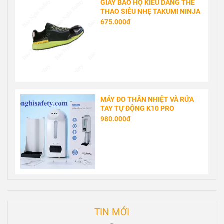
GIÀY BẢO HỘ KIỂU DÁNG THỂ
THAO SIÊU NHẸ TAKUMI NINJA
675.000đ
MÁY ĐO THÂN NHIỆT VÀ RỬA
TAY TỰ ĐỘNG K10 PRO
980.000đ
TIN MỚI