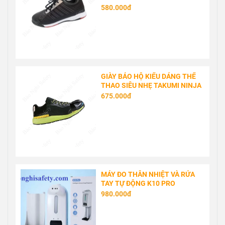
580.000đ
GIÀY BẢO HỘ KIỂU DÁNG THỂ
THAO SIÊU NHẸ TAKUMI NINJA
675.000đ
MÁY ĐO THÂN NHIỆT VÀ RỬA
TAY TỰ ĐỘNG K10 PRO
980.000đ