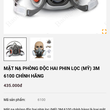
MẶT NẠ PHÒNG ĐỘC HAI PHIN LỌC (MỸ) 3M
6100 CHÍNH HÃNG
435.000đ
Mã sản phẩm:
6100
Mặt nạ phòng độc hai phin lọc (Mỹ) 3M 6100 chính hàng là loại mặt