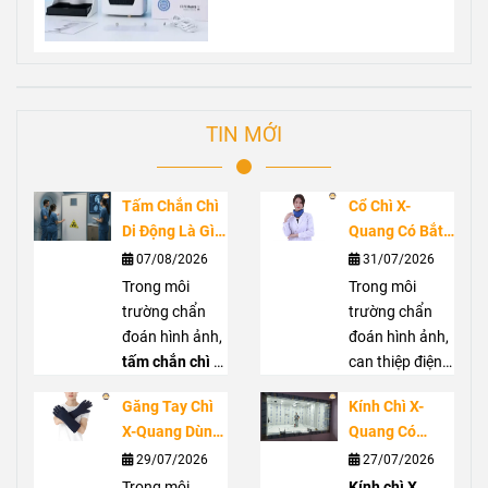
TIN MỚI
Tấm Chắn Chì
Cổ Chì X-
Di Động Là Gì?
Quang Có Bắt
Ứng Dụng
Buộc Không?
07/08/2026
31/07/2026
Trong Phòng
Vai Trò Bảo Vệ
Trong môi
Trong môi
Chụp X-Quang
Tuyến Giáp
trường chẩn
trường chẩn
Trước Bức Xạ
đoán hình ảnh,
đoán hình ảnh,
tấm chắn chì di
can thiệp điện
động
là giải
quang hoặc
Găng Tay Chì
Kính Chì X-
pháp hỗ trợ che
phẫu thuật C-
X-Quang Dùng
Quang Có
chắn bức xạ
arm, nhân viên
Trong Trường
Thực Sự Cần
29/07/2026
27/07/2026
hiệu quả, góp
y tế có thể tiếp
Hợp Nào?
Thiết? Khi Nào
phần giảm
Trong môi
xúc với bức xạ
Kính chì X