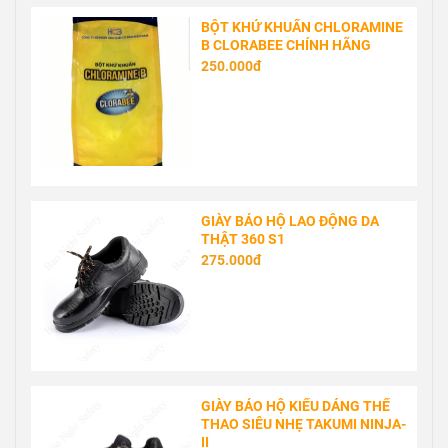
BỘT KHỬ KHUẨN CHLORAMINE
B CLORABEE CHÍNH HÃNG
250.000đ
GIÀY BẢO HỘ LAO ĐỘNG DA
THẬT 360 S1
275.000đ
GIÀY BẢO HỘ KIỂU DÁNG THỂ
THAO SIÊU NHẸ TAKUMI NINJA-
II