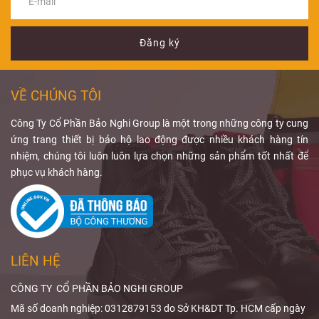
bạn hiểu rõ cấu
găng tay chì y
sử dụng tại
Reasonably
tạo, ứng dụng
tế
phòng X-
phù hợp và
Achievable
)
và cách lựa
những lưu ý khi
quang, phòng
hướng đến việc
Đăng ký
chọn thiết bị
sử dụng PPE
can thiệp và
duy trì liều bức
phù hợp.
chống bức xạ
khu vực có máy
xạ ở mức thấp
tay
C-arm. Để đạt
nhất hợp lý mà
VỀ CHÚNG TÔI
hiệu quả bảo vệ
vẫn đảm bảo
phù hợp, người
chất lượng
Công Ty Cổ Phần Bảo Nghi Group là một trong những công ty cung
dùng cần quan
chẩn đoán.
ứng trang thiết bị bảo hộ lao động được nhiều khách hàng tín
tâm đến
tạp dề
Qua bài viết,
nhiệm, chúng tôi luôn luôn lựa chọn những sản phẩm tốt nhất để
chì chống tia
Bảo Nghi
phục vụ khách hàng.
X
, độ tương
Safety
sẽ giúp
đương chì,
bạn hiểu rõ
phạm vi che
ALARA trong
phủ và thiết kế
X-quang
và
sản phẩm.
cách
giảm liều
LIÊN HỆ
bức xạ
hiệu
quả.
CÔNG TY CỔ PHẦN BẢO NGHI GROUP
Mã số doanh nghiệp: 0312879153 do Sở KH&DT Tp. HCM cấp ngày