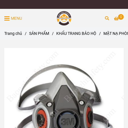
0
MENU
Trang chủ
/
SẢN PHẨM
/
KHẨU TRANG BẢO HỘ
/
MẶT NẠ PHÒN