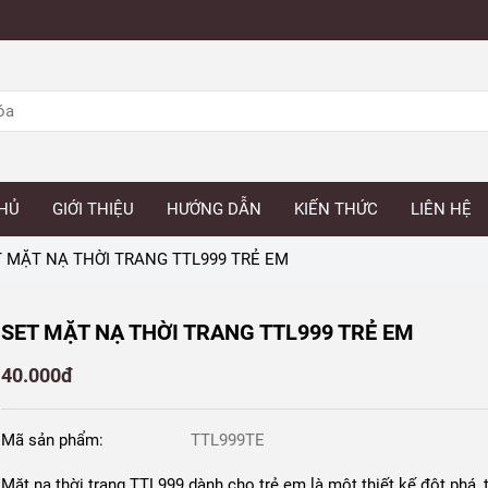
HỦ
GIỚI THIỆU
HƯỚNG DẪN
KIẾN THỨC
LIÊN HỆ
 MẶT NẠ THỜI TRANG TTL999 TRẺ EM
SET MẶT NẠ THỜI TRANG TTL999 TRẺ EM
40.000đ
Mã sản phẩm:
TTL999TE
Mặt nạ thời trang TTL999 dành cho trẻ em là một thiết kế đột phá, t