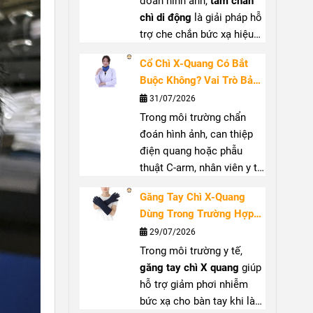
đoán hình ảnh,
tấm chắn
chì di động
là giải pháp hỗ
trợ che chắn bức xạ hiệu
quả, góp phần giảm nguy
Cổ Chì X-Quang Có Bắt
cơ phơi nhiễm cho nhân
Buộc Không? Vai Trò Bảo
viên y tế và người xung
Vệ Tuyến Giáp Trước Bức
31/07/2026
quanh. Với thiết kế linh
Xạ
Trong môi trường chẩn
hoạt, dễ di chuyển,
màn
đoán hình ảnh, can thiệp
chắn chì di động
phù hợp
điện quang hoặc phẫu
sử dụng tại phòng X-
thuật C-arm, nhân viên y tế
quang, phòng can thiệp và
có thể tiếp xúc với bức xạ
nhiều khu vực có phát sinh
Găng Tay Chì X-Quang
tán xạ từ tia X.
Cổ chì X
tia X. Bài viết này,
Bảo
Dùng Trong Trường Hợp
quang
giúp che chắn vùng
Nghi Safety
sẽ giúp bạn
Nào? Hướng Dẫn Lựa
29/07/2026
cổ, hỗ trợ bảo vệ tuyến
hiểu rõ cấu tạo, ứng dụng
Chọn Đúng
Trong môi trường y tế,
giáp khi làm việc gần
và cách lựa chọn thiết bị
găng tay chì X quang
giúp
nguồn phát. Bài viết sẽ
phù hợp.
hỗ trợ giảm phơi nhiễm
giúp bạn hiểu rõ vai trò,
bức xạ cho bàn tay khi làm
trường hợp nên sử dụng và