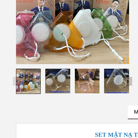
M
SET MẶT NẠ 