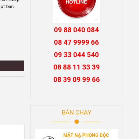
iọt bắn,
09 88 040 084
08 47 9999 66
09 33 044 540
08 88 11 33 39
08 39 09 99 66
BÁN CHẠY
MẶT NẠ PHÒNG ĐỘC