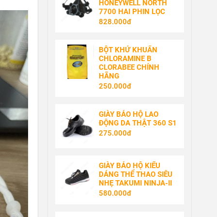
HONEYWELL NORTH
7700 HAI PHIN LỌC
828.000đ
BỘT KHỬ KHUẨN
CHLORAMINE B
CLORABEE CHÍNH
HÃNG
250.000đ
GIÀY BẢO HỘ LAO
ĐỘNG DA THẬT 360 S1
275.000đ
GIÀY BẢO HỘ KIỂU
DÁNG THỂ THAO SIÊU
NHẸ TAKUMI NINJA-II
580.000đ