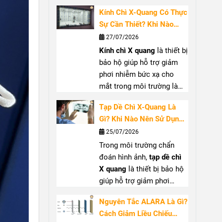
việc gần nguồn tia X, đặc
cách lựa chọn
cổ chì tuyến
Kính Chì X-Quang Có Thực
biệt tại phòng can thiệp
giáp
(
thyroid shield
) phù
Sự Cần Thiết? Khi Nào
hoặc phẫu thuật sử dụng
hợp.
Nên Sử Dụng?
27/07/2026
C-arm. Bài viết sẽ giúp bạn
Kính chì X quang
là thiết bị
hiểu rõ khi nào nên dùng
bảo hộ giúp hỗ trợ giảm
găng tay chống tia X
, cách
phơi nhiễm bức xạ cho
chọn
găng tay chì y tế
phù
mắt trong môi trường làm
hợp và những lưu ý khi sử
việc với tia X. Bài viết sẽ
dụng PPE chống bức xạ
Tạp Dề Chì X-Quang Là
giúp bạn hiểu rõ công
tay
Gì? Khi Nào Nên Sử Dụng
dụng, khi nào nên sử dụng
Và Cách Lựa Chọn
25/07/2026
kính bảo hộ tia X
, tiêu chí
Trong môi trường chẩn
lựa chọn và cách bảo quản
đoán hình ảnh,
tạp dề chì
để đảm bảo hiệu quả bảo
X quang
là thiết bị bảo hộ
vệ.
giúp hỗ trợ giảm phơi
nhiễm khi làm việc gần
Nguyên Tắc ALARA Là Gì?
nguồn tia X. Sản phẩm
Cách Giảm Liều Chiếu
thường được sử dụng tại