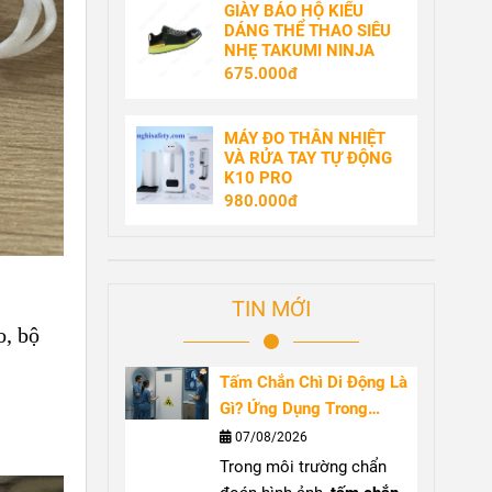
GIÀY BẢO HỘ KIỂU
DÁNG THỂ THAO SIÊU
NHẸ TAKUMI NINJA
675.000đ
MÁY ĐO THÂN NHIỆT
VÀ RỬA TAY TỰ ĐỘNG
K10 PRO
980.000đ
TIN MỚI
o, bộ
Tấm Chắn Chì Di Động Là
Gì? Ứng Dụng Trong
Phòng Chụp X-Quang
07/08/2026
Trong môi trường chẩn