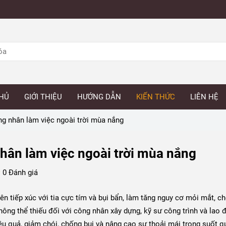
HỦ
GIỚI THIỆU
HƯỚNG DẪN
KIẾN THỨC
LIÊN HỆ
g nhân làm việc ngoài trời mùa nắng
hân làm việc ngoài trời mùa nắng
0 Đánh giá
n tiếp xúc với tia cực tím và bụi bẩn, làm tăng nguy cơ mỏi mắt, c
không thể thiếu đối với công nhân xây dựng, kỹ sư công trình và lao
u quả, giảm chói, chống bụi và nâng cao sự thoải mái trong suốt q