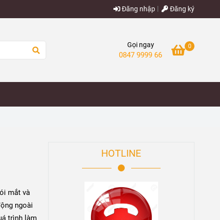
Đăng nhập
Đăng ký
Gọi ngay
0
0847 9999 66
HOTLINE
hói mắt và
 động ngoài
uá trình làm