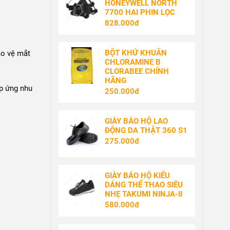
HONEYWELL NORTH
7700 HAI PHIN LỌC
828.000đ
BỘT KHỬ KHUẨN
ảo vệ mắt
CHLORAMINE B
CLORABEE CHÍNH
HÃNG
p ứng nhu
250.000đ
GIÀY BẢO HỘ LAO
ĐỘNG DA THẬT 360 S1
275.000đ
GIÀY BẢO HỘ KIỂU
DÁNG THỂ THAO SIÊU
NHẸ TAKUMI NINJA-II
580.000đ