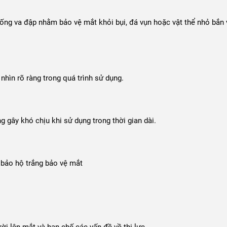
ống va đập nhằm bảo vệ mắt khỏi bụi, đá vụn hoặc vật thể nhỏ bắn 
 nhìn rõ ràng trong quá trình sử dụng.
 gây khó chịu khi sử dụng trong thời gian dài.
 bảo hộ trắng bảo vệ mắt
ời lên mắt và hạn chế các vấn đề về thị lực.