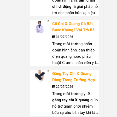
đoán hình ảnh,
tấm chắn
chì di động
là giải pháp hỗ
trợ che chắn bức xạ hiệu
quả, góp phần giảm nguy
Cổ Chì X-Quang Có Bắt
cơ phơi nhiễm cho nhân
Buộc Không? Vai Trò Bảo
viên y tế và người xung
Vệ Tuyến Giáp Trước Bức
31/07/2026
quanh. Với thiết kế linh
Xạ
Trong môi trường chẩn
hoạt, dễ di chuyển,
màn
đoán hình ảnh, can thiệp
chắn chì di động
phù hợp
điện quang hoặc phẫu
sử dụng tại phòng X-
thuật C-arm, nhân viên y tế
quang, phòng can thiệp và
có thể tiếp xúc với bức xạ
nhiều khu vực có phát sinh
Găng Tay Chì X-Quang
tán xạ từ tia X.
Cổ chì X
tia X. Bài viết này,
Bảo
Dùng Trong Trường Hợp
quang
giúp che chắn vùng
Nghi Safety
sẽ giúp bạn
Nào? Hướng Dẫn Lựa
29/07/2026
cổ, hỗ trợ bảo vệ tuyến
hiểu rõ cấu tạo, ứng dụng
Chọn Đúng
Trong môi trường y tế,
giáp khi làm việc gần
và cách lựa chọn thiết bị
găng tay chì X quang
giúp
nguồn phát. Bài viết sẽ
phù hợp.
hỗ trợ giảm phơi nhiễm
giúp bạn hiểu rõ vai trò,
bức xạ cho bàn tay khi làm
trường hợp nên sử dụng và