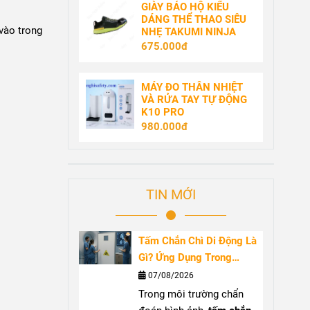
GIÀY BẢO HỘ KIỂU
DÁNG THỂ THAO SIÊU
vào trong
NHẸ TAKUMI NINJA
675.000đ
MÁY ĐO THÂN NHIỆT
VÀ RỬA TAY TỰ ĐỘNG
K10 PRO
980.000đ
TIN MỚI
Tấm Chắn Chì Di Động Là
Gì? Ứng Dụng Trong
Phòng Chụp X-Quang
07/08/2026
Trong môi trường chẩn