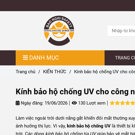
DANH MỤC
TRANG C
Trang chủ
/
KIẾN THỨC
/
Kính bảo hộ chống UV cho côn
Kính bảo hộ chống UV cho công n
Ngày đăng:
19/06/2026
130 Lượt xem
Làm việc ngoài trời dưới nắng gắt khiến đôi mắt thường xuyê
ảnh hưởng thị lực. Vì vậy,
kính bảo hộ chống UV
là thiết bị 
trời. Các dòng
kính bảo hộ chống tia UV
giúp bảo vệ mắt hiệ