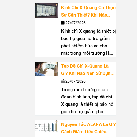
việc gần nguồn tia X, đặc
cách lựa chọn
cổ chì tuyến
Kính Chì X-Quang Có Thực
biệt tại phòng can thiệp
giáp
(
thyroid shield
) phù
Sự Cần Thiết? Khi Nào
hoặc phẫu thuật sử dụng
hợp.
Nên Sử Dụng?
27/07/2026
C-arm. Bài viết sẽ giúp bạn
Kính chì X quang
là thiết bị
hiểu rõ khi nào nên dùng
bảo hộ giúp hỗ trợ giảm
găng tay chống tia X
, cách
phơi nhiễm bức xạ cho
chọn
găng tay chì y tế
phù
mắt trong môi trường làm
hợp và những lưu ý khi sử
việc với tia X. Bài viết sẽ
dụng PPE chống bức xạ
Tạp Dề Chì X-Quang Là
giúp bạn hiểu rõ công
tay
Gì? Khi Nào Nên Sử Dụng
dụng, khi nào nên sử dụng
Và Cách Lựa Chọn
25/07/2026
kính bảo hộ tia X
, tiêu chí
Trong môi trường chẩn
lựa chọn và cách bảo quản
đoán hình ảnh,
tạp dề chì
để đảm bảo hiệu quả bảo
X quang
là thiết bị bảo hộ
vệ.
giúp hỗ trợ giảm phơi
nhiễm khi làm việc gần
Nguyên Tắc ALARA Là Gì?
nguồn tia X. Sản phẩm
Cách Giảm Liều Chiếu
thường được sử dụng tại