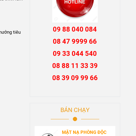
09 88 040 084
 hưởng tiêu
08 47 9999 66
09 33 044 540
08 88 11 33 39
08 39 09 99 66
BÁN CHẠY
MẶT NẠ PHÒNG ĐỘC