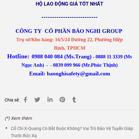
Địa chỉ kho: 14 Đường 2C, P. Long Bình, TP. Thủ Đức, TPHCM
Hotline: 0888 11 3339 - 08 47 9999 66 - 07 85 39 99 66 - 07
08 39 99 66
Email: baonghigroup@gmail.com
0988 040 084 (Ms Trang)
GỌI NGAY
0888 11 3339 (Ms Ngọc Anh)
-
0839 099 966
(Mr
Phúc Thịnh) - 0847 999 966 (Ms Chi)
ĐỂ ĐƯỢC TƯ VẤN VÀ CUNG CẤP TRANG THIẾT BỊ BẢO
HỘ LAO ĐỘNG GIÁ TỐT NHẤT
--------------------------
CÔNG TY CỔ PHẦN BẢO NGHI GROUP
Trụ sở/Kho hàng: 16/5/24 Đường 22, Phường Hiệp
Bình, TPHCM