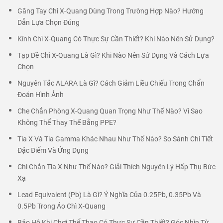
Hotline:
0988 040 084 (Ms.Trang)
-
0888 11 3339 (Ms
Ngọc Anh)
-
- 0839 099 966 (Mr.Phúc Thịnh)
Email:
baonghisafety@gmail.com
Chia sẻ:
(*) Xem thêm
Cổ Chì X-Quang Có Bắt Buộc Không? Vai Trò Bảo Vệ Tuyến Giáp
Trước Bức Xạ
Găng Tay Chì X-Quang Dùng Trong Trường Hợp Nào? Hướng
Dẫn Lựa Chọn Đúng
Kính Chì X-Quang Có Thực Sự Cần Thiết? Khi Nào Nên Sử Dụng?
Tạp Dề Chì X-Quang Là Gì? Khi Nào Nên Sử Dụng Và Cách Lựa
Chọn