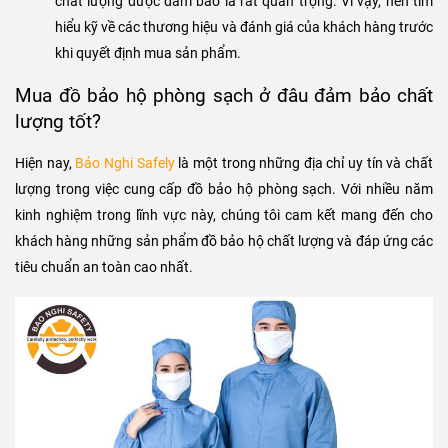
Thiết kế của đồ bảo hộ cũng là yếu tố quan trọng cần lưu ý.
Nên chọn các sản phẩm có thiết kế đơn giản, dễ vệ sinh và
thay thế khi cần thiết. Ngoài ra, cũng nên chọn các sản phẩm
có kích thước phù hợp để đảm bảo sự thoải mái cho người
lao động trong quá trình làm việc.
Độ sạch của quần áo bảo hộ cũng là yếu tố quan trọng cần
lưu ý. Nên chọn các sản phẩm có độ sạch cao để đảm bảo an
toàn trong quá trình lao động.
Việc chọn mua sản phẩm từ các thương hiệu uy tín và có
chất lượng được đảm bảo là rất quan trọng. Vì vậy, nên tìm
hiểu kỹ về các thương hiệu và đánh giá của khách hàng trước
khi quyết định mua sản phẩm.
Mua đồ bảo hộ phòng sạch ở đâu đảm bảo chất
lượng tốt?