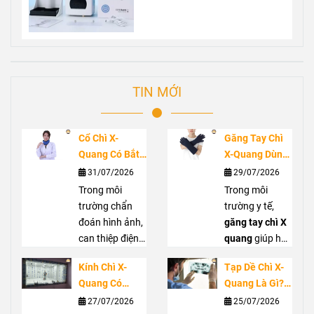
GIÀY BẢO HỘ KIỂU DÁNG THỂ
THAO SIÊU NHẸ TAKUMI NINJA
675.000đ
MÁY ĐO THÂN NHIỆT VÀ RỬA
TAY TỰ ĐỘNG K10 PRO
980.000đ
TIN MỚI