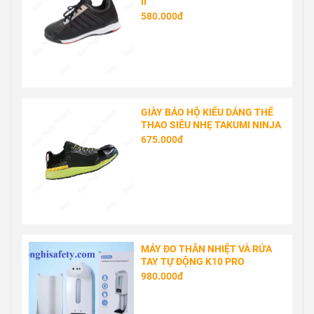
GIÀY BẢO HỘ LAO ĐỘNG DA
THẬT 360 S1
275.000đ
GIÀY BẢO HỘ KIỂU DÁNG THỂ
THAO SIÊU NHẸ TAKUMI NINJA-
II
580.000đ