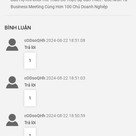
Nguyên Tắc ALARA Là Gì? Cách Giảm Liều Chiếu Trong Chẩn
Đoán Hình Ảnh
Che Chắn Phòng X-Quang Quan Trọng Như Thế Nào? Vì Sao
Không Thể Thay Thế Bằng PPE?
Tia X Và Tia Gamma Khác Nhau Như Thế Nào? So Sánh Chi Tiết
Đặc Điểm Và Ứng Dụng
Chì Chắn Tia X Như Thế Nào? Giải Thích Nguyên Lý Hấp Thụ Bức
Xạ
Lead Equivalent (Pb) Là Gì? Ý Nghĩa Của 0.25Pb, 0.35Pb Và
0.5Pb Trong Áo Chì X-Quang
Bảo Hộ Khi Chơi Thể Thao Có Thực Sự Cần Thiết? Góc Nhìn Từ
Business Meeting Cùng Hơn 100 Chủ Doanh Nghiệp
BÌNH LUẬN
cODsoQHh
2024-08-22 18:51:08
Trả lời