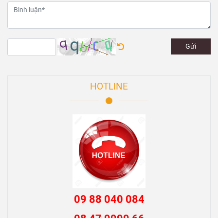
cODsoQHh
2024-08-22 18:50:47
Trả lời
1
Xem thêm
Đánh giá của bạn
Gửi