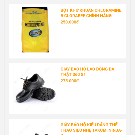
BÁN CHẠY
MẶT NẠ PHÒNG ĐỘC
HONEYWELL NORTH 7700 HAI
PHIN LỌC
828.000đ
BỘT KHỬ KHUẨN CHLORAMINE
B CLORABEE CHÍNH HÃNG
250.000đ