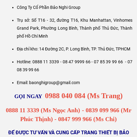
Chúng tôi cung cấp đa dạng các loại đồ dùng bảo hộ như đồ bảo hộ
điện lực,
đồ bảo hộ công nhân
,
găng tay chịu nhiệt 500 độ
,... Với
Bảo Nghi Safely, bạn có thể yên tâm về chất lượng và tính an toàn
của sản phẩm. Chúng tôi luôn đảm bảo đáp ứng các tiêu chuẩn an
toàn cao nhất để đảm bảo sự an toàn cho người lao động và chất
lượng sản phẩm.
Liên hệ ngay với Bảo Nghi Safely để được tư vấn chi tiết hơn về sản
phẩm nhé!
Thông tin liên hệ:
Công Ty Cổ Phần Bảo Nghi Group
Trụ sở: Số T16 - 32, đường T16, Khu Manhattan, Vinhomes
Grand Park, Phường Long Bình, Thành phố Thủ Đức, Thành
phố Hồ Chí Minh