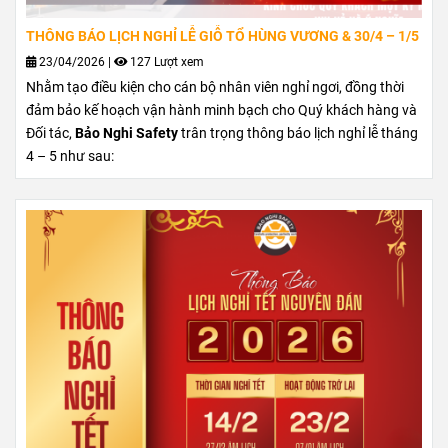
THÔNG BÁO LỊCH NGHỈ LỄ GIỖ TỔ HÙNG VƯƠNG & 30/4 – 1/5
23/04/2026
|
127 Lượt xem
Nhằm tạo điều kiện cho cán bộ nhân viên nghỉ ngơi, đồng thời
đảm bảo kế hoạch vận hành minh bạch cho Quý khách hàng và
Đối tác,
Bảo Nghi Safety
trân trọng thông báo lịch nghỉ lễ tháng
4 – 5 như sau: