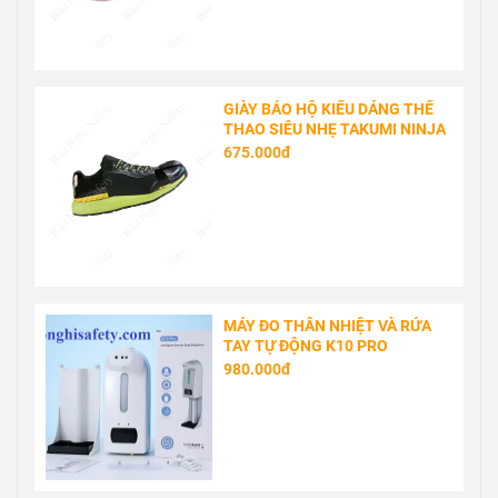
GIÀY BẢO HỘ KIỂU DÁNG THỂ
THAO SIÊU NHẸ TAKUMI NINJA
675.000đ
MÁY ĐO THÂN NHIỆT VÀ RỬA
TAY TỰ ĐỘNG K10 PRO
980.000đ