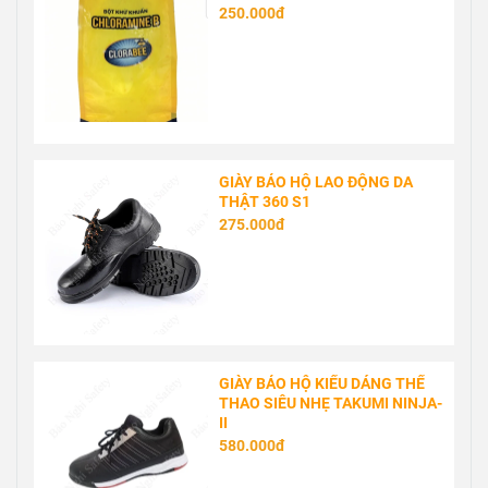
250.000đ
GIÀY BẢO HỘ LAO ĐỘNG DA
THẬT 360 S1
275.000đ
GIÀY BẢO HỘ KIỂU DÁNG THỂ
THAO SIÊU NHẸ TAKUMI NINJA-
II
580.000đ