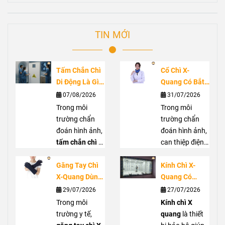
TIN MỚI
Tấm Chắn Chì
Cổ Chì X-
Di Động Là Gì?
Quang Có Bắt
Ứng Dụng
Buộc Không?
07/08/2026
31/07/2026
Trong Phòng
Vai Trò Bảo Vệ
Trong môi
Trong môi
Chụp X-Quang
Tuyến Giáp
trường chẩn
trường chẩn
Trước Bức Xạ
đoán hình ảnh,
đoán hình ảnh,
tấm chắn chì di
can thiệp điện
động
là giải
quang hoặc
pháp hỗ trợ che
Găng Tay Chì
phẫu thuật C-
Kính Chì X-
chắn bức xạ
X-Quang Dùng
arm, nhân viên
Quang Có
hiệu quả, góp
Trong Trường
y tế có thể tiếp
Thực Sự Cần
29/07/2026
27/07/2026
phần giảm
Hợp Nào?
xúc với bức xạ
Thiết? Khi Nào
Trong môi
Kính chì X
nguy cơ phơi
Hướng Dẫn
tán xạ từ tia X.
Nên Sử Dụng?
trường y tế,
quang
là thiết
nhiễm cho
Lựa Chọn Đúng
Cổ chì X quang