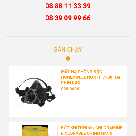
08 88 11 33 39
08 39 09 99 66
BÁN CHẠY
MẶT NẠ PHÒNG ĐỘC
HONEYWELL NORTH 7700 HAI
PHIN LỌC
828.000đ
BỘT KHỬ KHUẨN CHLORAMINE
B CLORABEE CHÍNH HÃNG