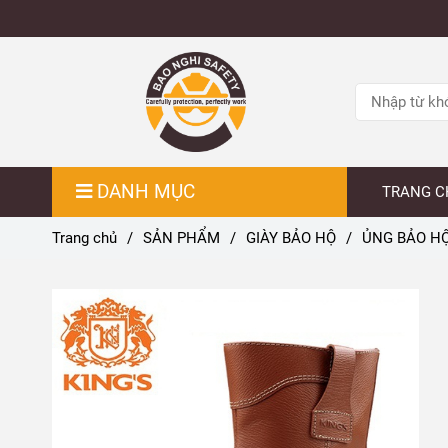
DANH MỤC
TRANG C
Trang chủ
/
SẢN PHẨM
/
GIÀY BẢO HỘ
/
ỦNG BẢO HỘ