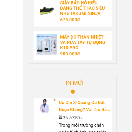
GIÀY BẢO HỘ KIỂU
DÁNG THỂ THAO SIÊU
NHẸ TAKUMI NINJA
675.000đ
MÁY ĐO THÂN NHIỆT
VÀ RỬA TAY TỰ ĐỘNG
K10 PRO
980.000đ
TIN MỚI
Cổ Chì X-Quang Có Bắt
Buộc Không? Vai Trò Bảo
Vệ Tuyến Giáp Trước Bức
31/07/2026
Xạ
Trong môi trường chẩn