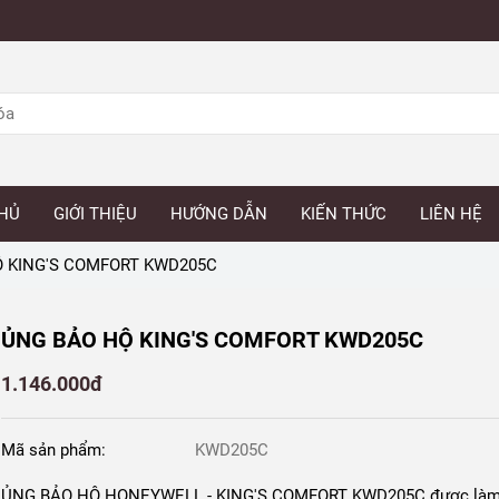
HỦ
GIỚI THIỆU
HƯỚNG DẪN
KIẾN THỨC
LIÊN HỆ
 KING'S COMFORT KWD205C
ỦNG BẢO HỘ KING'S COMFORT KWD205C
1.146.000đ
Mã sản phẩm:
KWD205C
ỦNG BẢO HỘ HONEYWELL - KING'S COMFORT KWD205C được làm 