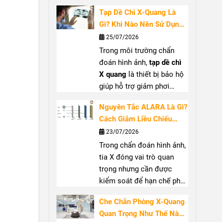
việc với tia X. Bài viết sẽ
dụng PPE chống bức xạ
Tạp Dề Chì X-Quang Là
giúp bạn hiểu rõ công
tay
Gì? Khi Nào Nên Sử Dụng
dụng, khi nào nên sử dụng
Và Cách Lựa Chọn
25/07/2026
kính bảo hộ tia X
, tiêu chí
Trong môi trường chẩn
lựa chọn và cách bảo quản
đoán hình ảnh,
tạp dề chì
để đảm bảo hiệu quả bảo
X quang
là thiết bị bảo hộ
vệ.
giúp hỗ trợ giảm phơi
nhiễm khi làm việc gần
Nguyên Tắc ALARA Là Gì?
nguồn tia X. Sản phẩm
Cách Giảm Liều Chiếu
thường được sử dụng tại
Trong Chẩn Đoán Hình
23/07/2026
phòng X-quang, phòng can
Ảnh
Trong chẩn đoán hình ảnh,
thiệp và khu vực có máy C-
tia X đóng vai trò quan
arm. Để đạt hiệu quả bảo
trọng nhưng cần được
vệ phù hợp, người dùng
kiểm soát để hạn chế phơi
cần quan tâm đến
tạp dề
nhiễm không cần thiết.
chì chống tia X
, độ tương
Che Chắn Phòng X-Quang
Nguyên tắc ALARA
(
As
đương chì, phạm vi che
Quan Trọng Như Thế Nào?
Low As Reasonably
phủ và thiết kế sản phẩm.