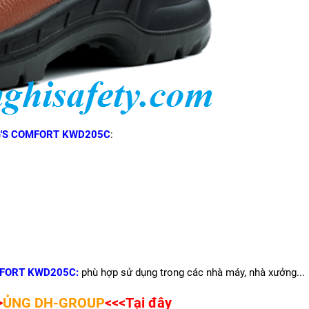
G'S COMFORT
KWD205C
:
MFORT KWD205C:
phù hợp sử dụng trong các nhà máy, nhà xưởng...
>
ỦNG DH-GROUP
<<<Tại đây