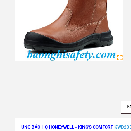
M
ỦNG BẢO HỘ HONEYWELL - KING'S COMFORT
KWD20