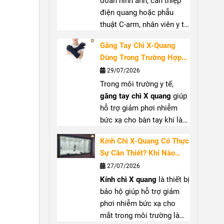
đoán hình ảnh, can thiệp
điện quang hoặc phẫu
thuật C-arm, nhân viên y tế
có thể tiếp xúc với bức xạ
Găng Tay Chì X-Quang
tán xạ từ tia X.
Cổ chì X
Dùng Trong Trường Hợp
quang
giúp che chắn vùng
Nào? Hướng Dẫn Lựa
29/07/2026
cổ, hỗ trợ bảo vệ tuyến
Chọn Đúng
Trong môi trường y tế,
giáp khi làm việc gần
găng tay chì X quang
giúp
nguồn phát. Bài viết sẽ
hỗ trợ giảm phơi nhiễm
giúp bạn hiểu rõ vai trò,
bức xạ cho bàn tay khi làm
trường hợp nên sử dụng và
việc gần nguồn tia X, đặc
cách lựa chọn
cổ chì tuyến
Kính Chì X-Quang Có Thực
biệt tại phòng can thiệp
giáp
(
thyroid shield
) phù
Sự Cần Thiết? Khi Nào
hoặc phẫu thuật sử dụng
hợp.
Nên Sử Dụng?
27/07/2026
C-arm. Bài viết sẽ giúp bạn
Kính chì X quang
là thiết bị
hiểu rõ khi nào nên dùng
bảo hộ giúp hỗ trợ giảm
găng tay chống tia X
, cách
phơi nhiễm bức xạ cho
chọn
găng tay chì y tế
phù
mắt trong môi trường làm
hợp và những lưu ý khi sử