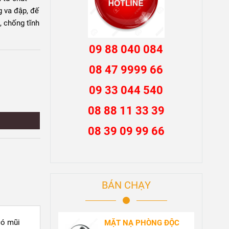
g va đập, đế
, chống tĩnh
09 88 040 084
08 47 9999 66
09 33 044 540
08 88 11 33 39
08 39 09 99 66
BÁN CHẠY
có mũi
MẶT NẠ PHÒNG ĐỘC