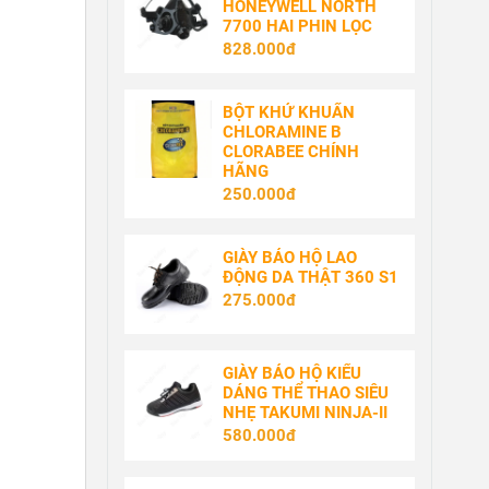
HONEYWELL NORTH
7700 HAI PHIN LỌC
828.000đ
BỘT KHỬ KHUẨN
CHLORAMINE B
CLORABEE CHÍNH
HÃNG
250.000đ
GIÀY BẢO HỘ LAO
ĐỘNG DA THẬT 360 S1
275.000đ
GIÀY BẢO HỘ KIỂU
DÁNG THỂ THAO SIÊU
NHẸ TAKUMI NINJA-II
580.000đ