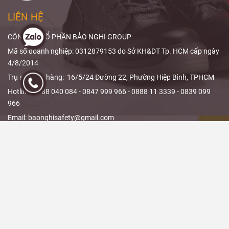
phủ và thiết kế
X-quang
và
sản phẩm.
cách
giảm liều
LIÊN HỆ
bức xạ
hiệu
quả.
CÔNG TY CỔ PHẦN BẢO NGHI GROUP
Mã số doanh nghiệp: 0312879153 do Sở KH&DT Tp. HCM cấp ngày
4/8/2014
Trụ sở/ Kho hàng: 16/5/24 Đường 22, Phường Hiệp Bình, TPHCM
Hotline: 0988 040 084 - 0847 999 966 - 0888 11 3339 - 0839 099
966
Email: baonghisafety@gmail.com
THÔNG TIN - CHÍNH SÁCH
Chính sách đổi trả và hoàn tiền
Chính sách giao hàng
Hướng dẫn đặt hàng
LIÊN KẾT