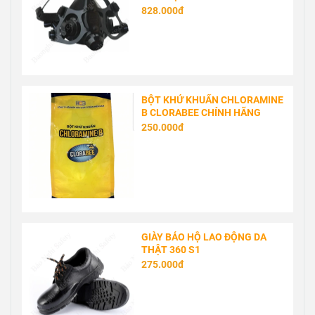
828.000đ
BỘT KHỬ KHUẨN CHLORAMINE
B CLORABEE CHÍNH HÃNG
250.000đ
GIÀY BẢO HỘ LAO ĐỘNG DA
THẬT 360 S1
275.000đ