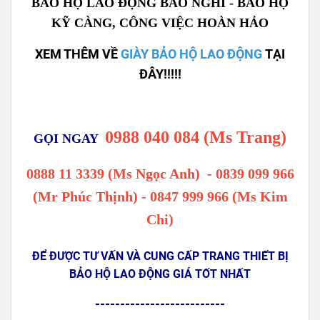
BẢO HỘ LAO ĐỘNG BẢO NGHI - BẢO HỘ
KỸ CÀNG, CÔNG VIỆC HOÀN HẢO
XEM THÊM VỀ
GIÀY BẢO HỘ LAO ĐỘNG
TẠI
ĐÂY!!!!!
0988 040 084 (Ms Trang)
GỌI NGAY
0888 11 3339 (Ms Ngọc Anh)
-
0839 099 966
(Mr Phúc Thịnh) - 0847 999 966 (Ms Kim
Chi)
ĐỂ ĐƯỢC TƯ VẤN VÀ CUNG CẤP TRANG THIẾT BỊ
BẢO HỘ LAO ĐỘNG GIÁ TỐT NHẤT
--------------------------