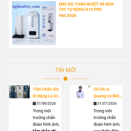
MÁY ĐO THÂN NHIỆT VÀ RỬA
TAY TỰ ĐỘNG K10 PRO
980.000đ
TIN MỚI
Tấm Chắn Chì
Cổ Chì X-
Di Động Là Gì?
Quang Có Bắt
Ứng Dụng
Buộc Không?
07/08/2026
31/07/2026
Trong Phòng
Vai Trò Bảo Vệ
Trong môi
Trong môi
Chụp X-Quang
Tuyến Giáp
trường chẩn
trường chẩn
Trước Bức Xạ
đoán hình ảnh,
đoán hình ảnh,