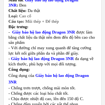
Màu sắc
Giày bảo hộ lao động Dragon
3NR
:
Đen
Chất liệu:
Da thật
Loại:
Cao cổ
Cấu tạo:
Mũi thép + Đế thép
Đặc trưng:
-
Giày bảo hộ lao động Dragon 3NR
được làm
bằng chất liệu da thật nên đem đến độ bền cao cho
sản phẩm
- Với đường chỉ may xung quanh để tăng cường
lực kết nối giữa phần da và phần đế giày.
-
Giày bảo hộ lao động Dragon 3NR
đa dạng về
kích thước, phù hợp với mọi đối tượng.
Công dụng:
Công dụng của
Giày bảo hộ lao động Dragon
3NR
- Chống trơn trượt, chống mài mòn tốt.
- Chống được các loại hóa chất tốt.
- Chịu được nhiệt độ cao, lên đến 150 độ C.
- Chống đâm xuyên bởi các vật thể nhọn.