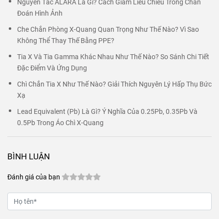
Nguyên Tắc ALARA Là Gì? Cách Giảm Liều Chiếu Trong Chẩn
Đoán Hình Ảnh
Che Chắn Phòng X-Quang Quan Trọng Như Thế Nào? Vì Sao
Không Thể Thay Thế Bằng PPE?
Tia X Và Tia Gamma Khác Nhau Như Thế Nào? So Sánh Chi Tiết
Đặc Điểm Và Ứng Dụng
Chì Chắn Tia X Như Thế Nào? Giải Thích Nguyên Lý Hấp Thụ Bức
Xạ
Lead Equivalent (Pb) Là Gì? Ý Nghĩa Của 0.25Pb, 0.35Pb Và
0.5Pb Trong Áo Chì X-Quang
BÌNH LUẬN
Đánh giá của bạn