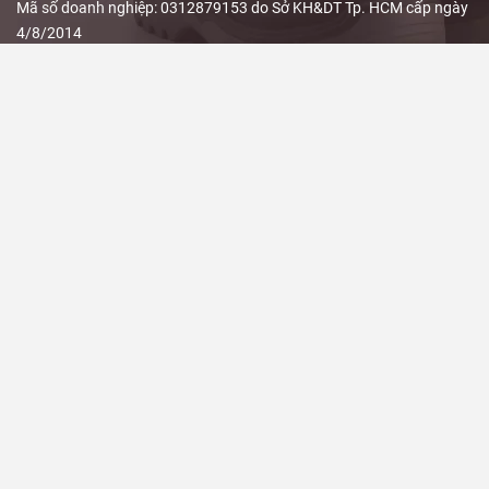
Mã số doanh nghiệp: 0312879153 do Sở KH&DT Tp. HCM cấp ngày
4/8/2014
Trụ sở/ Kho hàng: 16/5/24 Đường 22, Phường Hiệp Bình, TPHCM
Hotline: 0988 040 084 - 0847 999 966 - 0888 11 3339 - 0839 099
966
Email: baonghisafety@gmail.com
THÔNG TIN - CHÍNH SÁCH
Chính sách đổi trả và hoàn tiền
Chính sách giao hàng
Hướng dẫn đặt hàng
LIÊN KẾT