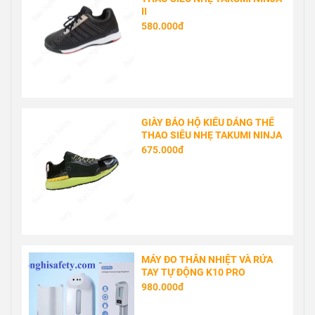
II
580.000đ
GIÀY BẢO HỘ KIỂU DÁNG THỂ
THAO SIÊU NHẸ TAKUMI NINJA
675.000đ
MÁY ĐO THÂN NHIỆT VÀ RỬA
TAY TỰ ĐỘNG K10 PRO
980.000đ