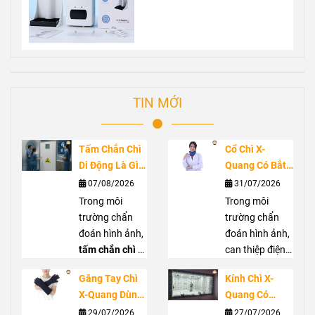
TIN MỚI
Tấm Chắn Chì
Cổ Chì X-
Di Động Là Gì?
Quang Có Bắt
Ứng Dụng
Buộc Không?
07/08/2026
31/07/2026
Trong Phòng
Vai Trò Bảo Vệ
Trong môi
Trong môi
Chụp X-Quang
Tuyến Giáp
trường chẩn
trường chẩn
Trước Bức Xạ
đoán hình ảnh,
đoán hình ảnh,
tấm chắn chì di
can thiệp điện
động
là giải
quang hoặc
Găng Tay Chì
Kính Chì X-
pháp hỗ trợ che
phẫu thuật C-
X-Quang Dùng
Quang Có
chắn bức xạ
arm, nhân viên
Trong Trường
Thực Sự Cần
29/07/2026
27/07/2026
hiệu quả, góp
y tế có thể tiếp