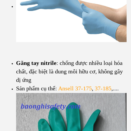
Găng tay nitrile
: chống được nhiều loại hóa
chất, đặc biệt là dung môi hữu cơ, không gây
dị ứng
Sản phẩm cụ thể:
Ansell 37-175
,
37-185
,....