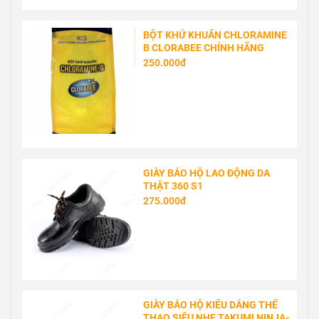
BỘT KHỬ KHUẨN CHLORAMINE
B CLORABEE CHÍNH HÃNG
250.000đ
GIÀY BẢO HỘ LAO ĐỘNG DA
THẬT 360 S1
275.000đ
GIÀY BẢO HỘ KIỂU DÁNG THỂ
THAO SIÊU NHẸ TAKUMI NINJA-