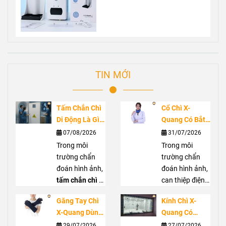
TIN MỚI
Tấm Chắn Chì
Cổ Chì X-
Di Động Là Gì?
Quang Có Bắt
Ứng Dụng
Buộc Không?
07/08/2026
31/07/2026
Trong Phòng
Vai Trò Bảo Vệ
Trong môi
Trong môi
Chụp X-Quang
Tuyến Giáp
trường chẩn
trường chẩn
Trước Bức Xạ
đoán hình ảnh,
đoán hình ảnh,
tấm chắn chì di
can thiệp điện
động
là giải
quang hoặc
Găng Tay Chì
Kính Chì X-
pháp hỗ trợ che
phẫu thuật C-
X-Quang Dùng
Quang Có
chắn bức xạ
arm, nhân viên
Trong Trường
Thực Sự Cần
29/07/2026
27/07/2026