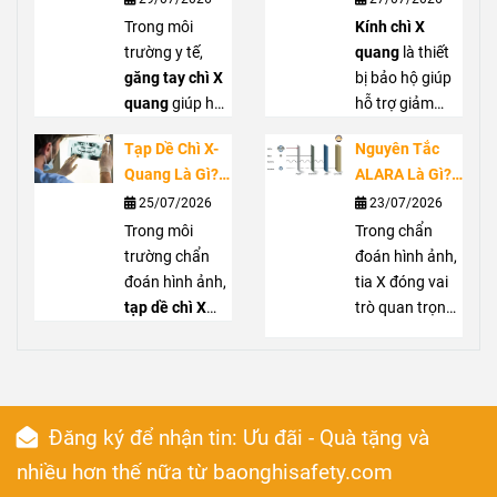
hiệu quả, góp
y tế có thể tiếp
Hợp Nào?
Thiết? Khi Nào
phần giảm
Trong môi
xúc với bức xạ
Kính chì X
Hướng Dẫn
Nên Sử Dụng?
nguy cơ phơi
trường y tế,
tán xạ từ tia X.
quang
là thiết
Lựa Chọn Đúng
nhiễm cho
găng tay chì X
Cổ chì X quang
bị bảo hộ giúp
nhân viên y tế
quang
giúp hỗ
giúp che chắn
hỗ trợ giảm
và người xung
trợ giảm phơi
vùng cổ, hỗ trợ
phơi nhiễm bức
Tạp Dề Chì X-
Nguyên Tắc
quanh. Với
nhiễm bức xạ
bảo vệ tuyến
xạ cho mắt
Quang Là Gì?
ALARA Là Gì?
thiết kế linh
cho bàn tay khi
giáp khi làm
trong môi
Khi Nào Nên
Cách Giảm
25/07/2026
23/07/2026
hoạt, dễ di
làm việc gần
việc gần nguồn
trường làm việc
Sử Dụng Và
Liều Chiếu
chuyển,
nguồn tia X,
Trong môi
màn
phát. Bài viết
với tia X. Bài
Trong chẩn
Cách Lựa Chọn
Trong Chẩn
chắn chì di
đặc biệt tại
trường chẩn
sẽ giúp bạn
viết sẽ giúp bạn
đoán hình ảnh,
Đoán Hình Ảnh
động
phòng can
đoán hình ảnh,
phù hợp
hiểu rõ vai trò,
hiểu rõ công
tia X đóng vai
sử dụng tại
thiệp hoặc
tạp dề chì X
trường hợp nên
dụng, khi nào
trò quan trọng
phòng X-
phẫu thuật sử
quang
là thiết
sử dụng và
nên sử dụng
nhưng cần
quang, phòng
dụng C-arm.
bị bảo hộ giúp
cách lựa chọn
kính bảo hộ tia
được kiểm soát
can thiệp và
Bài viết sẽ giúp
hỗ trợ giảm
cổ chì tuyến
X
để hạn chế phơi
, tiêu chí lựa
nhiều khu vực
bạn hiểu rõ khi
phơi nhiễm khi
giáp
chọn và cách
nhiễm không
(
thyroid
Đăng ký để nhận tin: Ưu đãi - Quà tặng và
có phát sinh tia
nào nên dùng
làm việc gần
shield
bảo quản để
cần thiết.
) phù
X. Bài viết này,
găng tay
nguồn tia X.
hợp.
đảm bảo hiệu
Nguyên tắc
nhiều hơn thế nữa từ baonghisafety.com
Bảo Nghi
chống tia X
Sản phẩm
,
quả bảo vệ.
ALARA
(
As