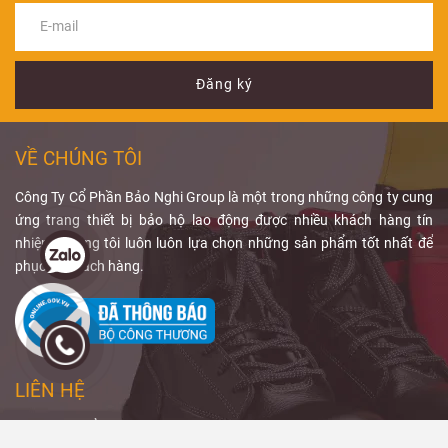
Safety
cách chọn
thường được
sẽ giúp
Low As
bạn hiểu rõ cấu
găng tay chì y
sử dụng tại
Reasonably
tạo, ứng dụng
tế
phòng X-
phù hợp và
Achievable
)
và cách lựa
những lưu ý khi
quang, phòng
hướng đến việc
Đăng ký
chọn thiết bị
sử dụng PPE
can thiệp và
duy trì liều bức
phù hợp.
chống bức xạ
khu vực có máy
xạ ở mức thấp
tay
C-arm. Để đạt
nhất hợp lý mà
VỀ CHÚNG TÔI
hiệu quả bảo vệ
vẫn đảm bảo
phù hợp, người
chất lượng
Công Ty Cổ Phần Bảo Nghi Group là một trong những công ty cung
dùng cần quan
chẩn đoán.
ứng trang thiết bị bảo hộ lao động được nhiều khách hàng tín
tâm đến
tạp dề
Qua bài viết,
nhiệm, chúng tôi luôn luôn lựa chọn những sản phẩm tốt nhất để
chì chống tia
Bảo Nghi
phục vụ khách hàng.
X
, độ tương
Safety
sẽ giúp
đương chì,
bạn hiểu rõ
phạm vi che
ALARA trong
phủ và thiết kế
X-quang
và
sản phẩm.
cách
giảm liều
LIÊN HỆ
bức xạ
hiệu
quả.
CÔNG TY CỔ PHẦN BẢO NGHI GROUP