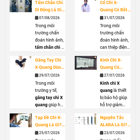
Tấm Chắn Chì
Cổ Chì X-
Di Động Là Gì?
Quang Có Bắt
Ứng Dụng
Buộc Không?
07/08/2026
31/07/2026
Trong Phòng
Vai Trò Bảo Vệ
Trong môi
Trong môi
Chụp X-Quang
Tuyến Giáp
trường chẩn
trường chẩn
Trước Bức Xạ
đoán hình ảnh,
đoán hình ảnh,
tấm chắn chì di
can thiệp điện
động
là giải
quang hoặc
Găng Tay Chì
Kính Chì X-
pháp hỗ trợ che
phẫu thuật C-
X-Quang Dùng
Quang Có
chắn bức xạ
arm, nhân viên
Trong Trường
Thực Sự Cần
29/07/2026
27/07/2026
hiệu quả, góp
y tế có thể tiếp
Hợp Nào?
Thiết? Khi Nào
phần giảm
Trong môi
xúc với bức xạ
Kính chì X
Hướng Dẫn
Nên Sử Dụng?
nguy cơ phơi
trường y tế,
tán xạ từ tia X.
quang
là thiết
Lựa Chọn Đúng
nhiễm cho
găng tay chì X
Cổ chì X quang
bị bảo hộ giúp
nhân viên y tế
quang
giúp hỗ
giúp che chắn
hỗ trợ giảm
và người xung
trợ giảm phơi
vùng cổ, hỗ trợ
phơi nhiễm bức
Tạp Dề Chì X-
Nguyên Tắc
quanh. Với
nhiễm bức xạ
bảo vệ tuyến
xạ cho mắt
Quang Là Gì?
ALARA Là Gì?
thiết kế linh
cho bàn tay khi
giáp khi làm
trong môi
Khi Nào Nên
Cách Giảm
25/07/2026
23/07/2026
hoạt, dễ di
làm việc gần
việc gần nguồn
trường làm việc
Sử Dụng Và
Liều Chiếu