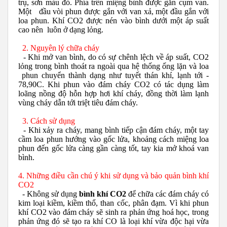
trụ, sơn màu đỏ. Phía trên miệng bình được gắn cụm van.
Một đầu vòi phun được gắn với van xả, một đầu gắn với
loa phun. Khí CO2 được nén vào bình dưới một áp suất
cao nên luôn ở dạng lỏng.
2. Nguyên lý chữa cháy
- Khi mở van bình, do có sự chênh lệch về áp suất, CO2
lỏng trong bình thoát ra ngoài qua hệ thống ống lặn và loa
phun chuyển thành dạng như tuyết thán khí, lạnh tới -
78,90C. Khi phun vào đám cháy CO2 có tác dụng làm
loãng nồng độ hỗn hợp hơi khí cháy, đồng thời làm lạnh
vùng cháy dẫn tới triệt tiêu đám cháy.
3. Cách sử dụng
- Khi xảy ra cháy, mang bình tiếp cận đám cháy, một tay
cầm loa phun hướng vào gốc lửa, khoảng cách miệng loa
phun đến gốc lửa càng gần càng tốt, tay kia mở khoá van
bình.
4. Những điều cần chú ý khi sử dụng và bảo quản bình khí
CO2
- Không sử dụng
bình khí CO2
để chữa các đám cháy có
kim loại kiềm, kiềm thổ, than cốc, phân đạm. Vì khi phun
khí CO2 vào đám cháy sẽ sinh ra phản ứng hoá học, trong
phản ứng đó sẽ tạo ra khí CO là loại khí vừa độc hại vừa