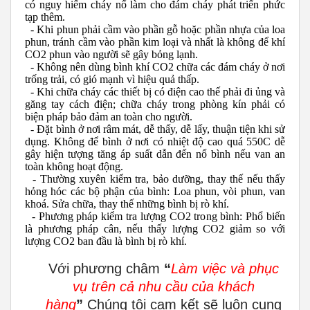
có nguy hiểm cháy nổ làm cho đám cháy phát triển phức
tạp thêm.
- Khi phun phải cầm vào phần gỗ hoặc phần nhựa của loa
phun, tránh cầm vào phần kim loại và nhất là không để khí
CO2 phun vào người sẽ gây bỏng lạnh.
- Không nên dùng bình khí CO2 chữa các đám cháy ở nơi
trống trải, có gió mạnh vì hiệu quả thấp.
- Khi chữa cháy các thiết bị có điện cao thế phải đi ủng và
găng tay cách điện; chữa cháy trong phòng kín phải có
biện pháp bảo đảm an toàn cho người.
- Đặt bình ở nơi râm mát, dễ thấy, dễ lấy, thuận tiện khi sử
dụng. Không để bình ở nơi có nhiệt độ cao quá 550C dễ
gây hiện tượng tăng áp suất dẫn đến nổ bình nếu van an
toàn không hoạt động.
- Thường xuyên kiểm tra, bảo dưỡng, thay thế nếu thấy
hỏng hóc các bộ phận của bình: Loa phun, vòi phun, van
khoá. Sửa chữa, thay thế những bình bị rò khí.
- Phương pháp kiểm tra lượng CO2 trong bình: Phổ biến
là phương pháp cân, nếu thấy lượng CO2 giảm so với
lượng CO2 ban đầu là bình bị rò khí.
Với phương châm
“
Làm việc và phục
vụ trên cả nhu cầu của khách
hàng
”
Chúng tôi cam kết sẽ luôn cung