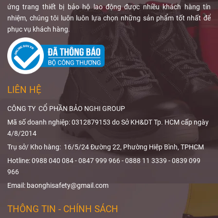
dùng cần quan
chẩn đoán.
ứng trang thiết bị bảo hộ lao động được nhiều khách hàng tín
tâm đến
tạp dề
Qua bài viết,
nhiệm, chúng tôi luôn luôn lựa chọn những sản phẩm tốt nhất để
chì chống tia
Bảo Nghi
phục vụ khách hàng.
X
, độ tương
Safety
sẽ giúp
đương chì,
bạn hiểu rõ
phạm vi che
ALARA trong
phủ và thiết kế
X-quang
và
sản phẩm.
cách
giảm liều
LIÊN HỆ
bức xạ
hiệu
quả.
CÔNG TY CỔ PHẦN BẢO NGHI GROUP
Mã số doanh nghiệp: 0312879153 do Sở KH&DT Tp. HCM cấp ngày
4/8/2014
Trụ sở/ Kho hàng: 16/5/24 Đường 22, Phường Hiệp Bình, TPHCM
Hotline: 0988 040 084 - 0847 999 966 - 0888 11 3339 - 0839 099
966
Email: baonghisafety@gmail.com
THÔNG TIN - CHÍNH SÁCH