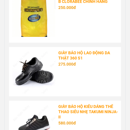
B CLORABEE CHÍNH HÃNG
250.000đ
GIÀY BẢO HỘ LAO ĐỘNG DA
THẬT 360 S1
275.000đ
GIÀY BẢO HỘ KIỂU DÁNG THỂ
THAO SIÊU NHẸ TAKUMI NINJA-
II
580.000đ