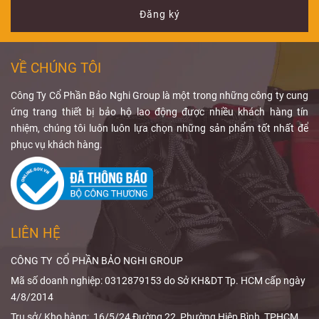
và cách lựa
những lưu ý khi
quang, phòng
hướng đến việc
Đăng ký
chọn thiết bị
sử dụng PPE
can thiệp và
duy trì liều bức
phù hợp.
chống bức xạ
khu vực có máy
xạ ở mức thấp
tay
C-arm. Để đạt
nhất hợp lý mà
VỀ CHÚNG TÔI
hiệu quả bảo vệ
vẫn đảm bảo
phù hợp, người
chất lượng
Công Ty Cổ Phần Bảo Nghi Group là một trong những công ty cung
dùng cần quan
chẩn đoán.
ứng trang thiết bị bảo hộ lao động được nhiều khách hàng tín
tâm đến
tạp dề
Qua bài viết,
nhiệm, chúng tôi luôn luôn lựa chọn những sản phẩm tốt nhất để
chì chống tia
Bảo Nghi
phục vụ khách hàng.
X
, độ tương
Safety
sẽ giúp
đương chì,
bạn hiểu rõ
phạm vi che
ALARA trong
phủ và thiết kế
X-quang
và
sản phẩm.
cách
giảm liều
LIÊN HỆ
bức xạ
hiệu
quả.
CÔNG TY CỔ PHẦN BẢO NGHI GROUP
Mã số doanh nghiệp: 0312879153 do Sở KH&DT Tp. HCM cấp ngày
4/8/2014
Trụ sở/ Kho hàng: 16/5/24 Đường 22, Phường Hiệp Bình, TPHCM