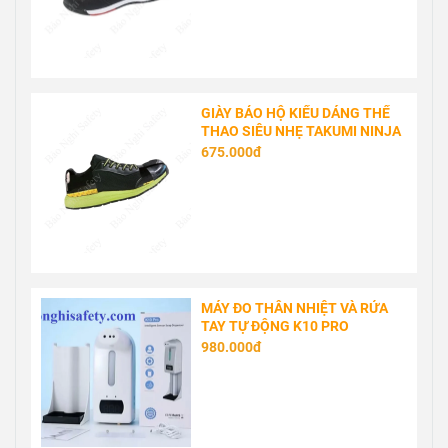
GIÀY BẢO HỘ KIỂU DÁNG THỂ
THAO SIÊU NHẸ TAKUMI NINJA
675.000đ
MÁY ĐO THÂN NHIỆT VÀ RỬA
TAY TỰ ĐỘNG K10 PRO
980.000đ