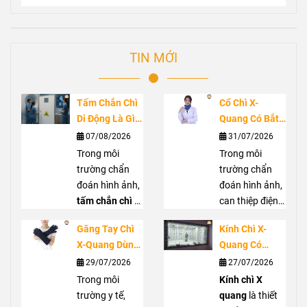
TIN MỚI
Tấm Chắn Chì
Cổ Chì X-
Di Động Là Gì?
Quang Có Bắt
Ứng Dụng
Buộc Không?
07/08/2026
31/07/2026
Trong Phòng
Vai Trò Bảo Vệ
Trong môi
Trong môi
Chụp X-Quang
Tuyến Giáp
trường chẩn
trường chẩn
Trước Bức Xạ
đoán hình ảnh,
đoán hình ảnh,
tấm chắn chì di
can thiệp điện
động
là giải
quang hoặc
Găng Tay Chì
Kính Chì X-
pháp hỗ trợ che
phẫu thuật C-
X-Quang Dùng
Quang Có
chắn bức xạ
arm, nhân viên
Trong Trường
Thực Sự Cần
29/07/2026
27/07/2026
hiệu quả, góp
y tế có thể tiếp
Hợp Nào?
Thiết? Khi Nào
phần giảm
Trong môi
xúc với bức xạ
Kính chì X
Hướng Dẫn
Nên Sử Dụng?
nguy cơ phơi
trường y tế,
tán xạ từ tia X.
quang
là thiết