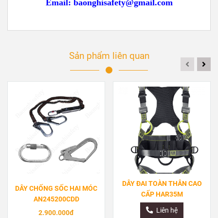
Email:
baonghisafety@gmail.com
Sản phẩm liên quan
DÂY ĐAI TOÀN THÂN CAO
DÂY CHỐNG SỐC HAI MÓC
CẤP HAR35M
AN245200CDD
Liên hệ
2.900.000đ