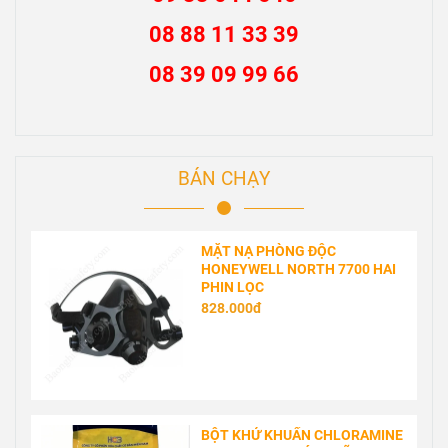
08 88 11 33 39
08 39 09 99 66
BÁN CHẠY
MẶT NẠ PHÒNG ĐỘC
HONEYWELL NORTH 7700 HAI
PHIN LỌC
828.000đ
BỘT KHỬ KHUẨN CHLORAMINE