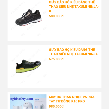
GIÀY BẢO HỘ KIỂU DÁNG THỂ
THAO SIÊU NHẸ TAKUMI NINJA-
II
580.000đ
GIÀY BẢO HỘ KIỂU DÁNG THỂ
THAO SIÊU NHẸ TAKUMI NINJA
675.000đ
MÁY ĐO THÂN NHIỆT VÀ RỬA
TAY TỰ ĐỘNG K10 PRO
980.000đ