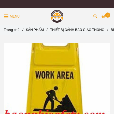
0
MENU
Trang chủ
/
SẢN PHẨM
/
THIẾT BỊ CẢNH BÁO GIAO THÔNG
/
Bi