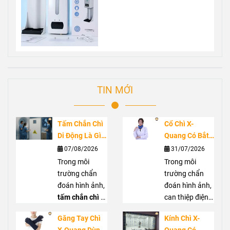
TIN MỚI
Tấm Chắn Chì
Cổ Chì X-
Di Động Là Gì?
Quang Có Bắt
Ứng Dụng
Buộc Không?
07/08/2026
31/07/2026
Trong Phòng
Vai Trò Bảo Vệ
Trong môi
Trong môi
Chụp X-Quang
Tuyến Giáp
trường chẩn
trường chẩn
Trước Bức Xạ
đoán hình ảnh,
đoán hình ảnh,
tấm chắn chì di
can thiệp điện
động
là giải
quang hoặc
Găng Tay Chì
Kính Chì X-
pháp hỗ trợ che
phẫu thuật C-