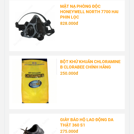
MẶT NẠ PHÒNG ĐỘC
HONEYWELL NORTH 7700 HAI
PHIN LỌC
828.000đ
BỘT KHỬ KHUẨN CHLORAMINE
B CLORABEE CHÍNH HÃNG
250.000đ
GIÀY BẢO HỘ LAO ĐỘNG DA
THẬT 360 S1
275.000đ