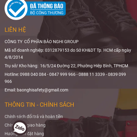
đương chì,
bạn hiểu rõ
phạm vi che
ALARA trong
phủ và thiết kế
X-quang
và
sản phẩm.
cách
giảm liều
LIÊN HỆ
bức xạ
hiệu
quả.
CÔNG TY CỔ PHẦN BẢO NGHI GROUP
Mã số doanh nghiệp: 0312879153 do Sở KH&DT Tp. HCM cấp ngày
4/8/2014
Trụ sở/ Kho hàng: 16/5/24 Đường 22, Phường Hiệp Bình, TPHCM
Hotline: 0988 040 084 - 0847 999 966 - 0888 11 3339 - 0839 099
966
Email: baonghisafety@gmail.com
THÔNG TIN - CHÍNH SÁCH
Chính sách đổi trả và hoàn tiền
Chính sách giao hàng
Hướng dẫn đặt hàng