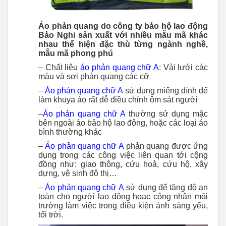
Áo phản quang do công ty bảo hộ lao động
Bảo Nghi sản xuất với nhiều mẫu mã khác
nhau thể hiện đặc thù từng ngành nghề,
mẫu mã phong phú
– Chất liệu
áo phản quang chữ A
: Vải lưới các
màu và sợi phản quang các cỡ
–
Á
o phản quang chữ A
sử dụng miếng dính để
làm khuya áo rất dễ điều chỉnh ôm sát người
–
Á
o phản quang chữ A
thường sử dụng mặc
bên ngoài áo bảo hộ lao động, hoặc các loại áo
bình thường khác
–
Á
o phản quang chữ A
phản quang được ứng
dụng trong các công việc liên quan tới cộng
đồng như: giao thông, cứu hoả, cứu hộ, xây
dựng, vệ sinh đô thị…
–
Á
o phản quang chữ A
sử dụng để tăng độ an
toàn cho người lao động hoạc công nhân môi
trường làm việc trong điều kiện ánh sáng yếu,
tối trời.