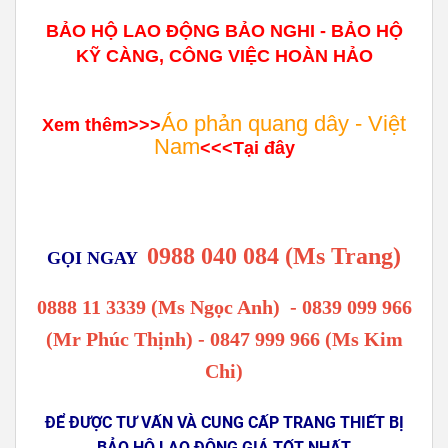
BẢO HỘ LAO ĐỘNG BẢO NGHI - BẢO HỘ
KỸ CÀNG, CÔNG VIỆC HOÀN HẢO
Áo phản quang dây - Việt
Xem thêm>>>
Nam
<<<Tại đây
0988 040 084 (Ms Trang)
GỌI NGAY
0888 11 3339 (Ms Ngọc Anh)
-
0839 099 966
(Mr Phúc Thịnh) - 0847 999 966 (Ms Kim
Chi)
ĐỂ ĐƯỢC TƯ VẤN VÀ CUNG CẤP TRANG THIẾT BỊ
BẢO HỘ LAO ĐỘNG GIÁ TỐT NHẤT