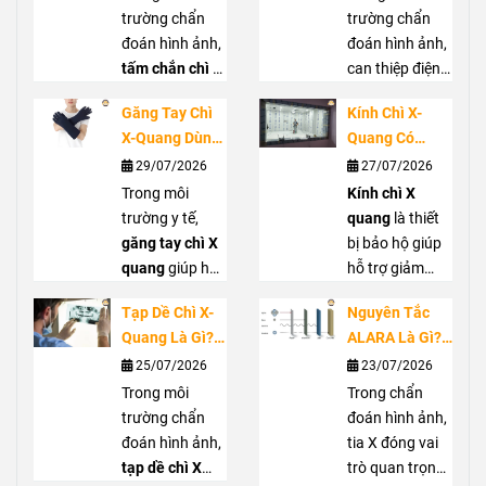
Chụp X-Quang
Tuyến Giáp
trường chẩn
trường chẩn
Trước Bức Xạ
đoán hình ảnh,
đoán hình ảnh,
tấm chắn chì di
can thiệp điện
động
là giải
quang hoặc
Găng Tay Chì
Kính Chì X-
pháp hỗ trợ che
phẫu thuật C-
X-Quang Dùng
Quang Có
chắn bức xạ
arm, nhân viên
Trong Trường
Thực Sự Cần
29/07/2026
27/07/2026
hiệu quả, góp
y tế có thể tiếp
Hợp Nào?
Thiết? Khi Nào
phần giảm
Trong môi
xúc với bức xạ
Kính chì X
Hướng Dẫn
Nên Sử Dụng?
nguy cơ phơi
trường y tế,
tán xạ từ tia X.
quang
là thiết
Lựa Chọn Đúng
nhiễm cho
găng tay chì X
Cổ chì X quang
bị bảo hộ giúp
nhân viên y tế
quang
giúp hỗ
giúp che chắn
hỗ trợ giảm
và người xung
trợ giảm phơi
vùng cổ, hỗ trợ
phơi nhiễm bức
Tạp Dề Chì X-
Nguyên Tắc
quanh. Với
nhiễm bức xạ
bảo vệ tuyến
xạ cho mắt
Quang Là Gì?
ALARA Là Gì?
thiết kế linh
cho bàn tay khi
giáp khi làm
trong môi
Khi Nào Nên
Cách Giảm
25/07/2026
23/07/2026
hoạt, dễ di
làm việc gần
việc gần nguồn
trường làm việc
Sử Dụng Và
Liều Chiếu
chuyển,
nguồn tia X,
Trong môi
màn
phát. Bài viết
với tia X. Bài
Trong chẩn
Cách Lựa Chọn
Trong Chẩn
chắn chì di
đặc biệt tại
trường chẩn
sẽ giúp bạn
viết sẽ giúp bạn
đoán hình ảnh,
Đoán Hình Ảnh
động
phòng can
đoán hình ảnh,
phù hợp
hiểu rõ vai trò,
hiểu rõ công
tia X đóng vai
sử dụng tại
thiệp hoặc
tạp dề chì X
trường hợp nên
dụng, khi nào
trò quan trọng