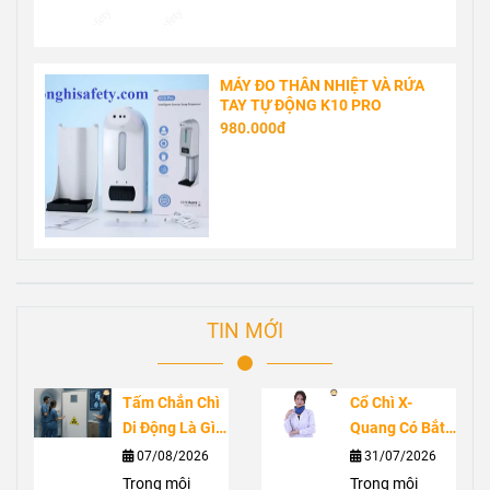
MÁY ĐO THÂN NHIỆT VÀ RỬA
TAY TỰ ĐỘNG K10 PRO
980.000đ
TIN MỚI
Tấm Chắn Chì
Cổ Chì X-
Di Động Là Gì?
Quang Có Bắt
Ứng Dụng
Buộc Không?
07/08/2026
31/07/2026
Trong Phòng
Vai Trò Bảo Vệ
Trong môi
Trong môi