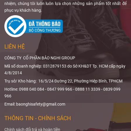
tâm đến
tạp dề
Qua bài viết,
nhiệm, chúng tôi luôn luôn lựa chọn những sản phẩm tốt nhất để
chì chống tia
Bảo Nghi
phục vụ khách hàng.
X
, độ tương
Safety
sẽ giúp
đương chì,
bạn hiểu rõ
phạm vi che
ALARA trong
phủ và thiết kế
X-quang
và
sản phẩm.
cách
giảm liều
LIÊN HỆ
bức xạ
hiệu
quả.
CÔNG TY CỔ PHẦN BẢO NGHI GROUP
Mã số doanh nghiệp: 0312879153 do Sở KH&DT Tp. HCM cấp ngày
4/8/2014
Trụ sở/ Kho hàng: 16/5/24 Đường 22, Phường Hiệp Bình, TPHCM
Hotline: 0988 040 084 - 0847 999 966 - 0888 11 3339 - 0839 099
966
Email: baonghisafety@gmail.com
THÔNG TIN - CHÍNH SÁCH
Chính sách đổi trả và hoàn tiền