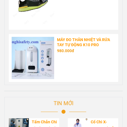
MÁY ĐO THÂN NHIỆT VÀ RỬA
TAY TỰ ĐỘNG K10 PRO
980.000đ
TIN MỚI
Tấm Chắn Chì
Cổ Chì X-