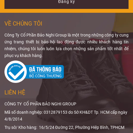
và cách lựa
những lưu ý khi
quang, phòng
hướng đến việc
Đăng ký
chọn thiết bị
sử dụng PPE
can thiệp và
duy trì liều bức
phù hợp.
chống bức xạ
khu vực có máy
xạ ở mức thấp
tay
C-arm. Để đạt
nhất hợp lý mà
VỀ CHÚNG TÔI
hiệu quả bảo vệ
vẫn đảm bảo
phù hợp, người
chất lượng
Công Ty Cổ Phần Bảo Nghi Group là một trong những công ty cung
dùng cần quan
chẩn đoán.
ứng trang thiết bị bảo hộ lao động được nhiều khách hàng tín
tâm đến
tạp dề
Qua bài viết,
nhiệm, chúng tôi luôn luôn lựa chọn những sản phẩm tốt nhất để
chì chống tia
Bảo Nghi
phục vụ khách hàng.
X
, độ tương
Safety
sẽ giúp
đương chì,
bạn hiểu rõ
phạm vi che
ALARA trong
phủ và thiết kế
X-quang
và
sản phẩm.
cách
giảm liều
LIÊN HỆ
bức xạ
hiệu
quả.
CÔNG TY CỔ PHẦN BẢO NGHI GROUP
Mã số doanh nghiệp: 0312879153 do Sở KH&DT Tp. HCM cấp ngày
4/8/2014
Trụ sở/ Kho hàng: 16/5/24 Đường 22, Phường Hiệp Bình, TPHCM