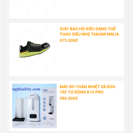
GIÀY BẢO HỘ KIỂU DÁNG THỂ
THAO SIÊU NHẸ TAKUMI NINJA
675.000đ
MÁY ĐO THÂN NHIỆT VÀ RỬA
TAY TỰ ĐỘNG K10 PRO
980.000đ