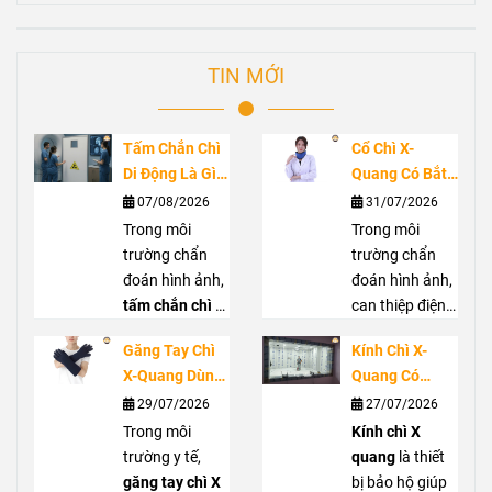
TIN MỚI
Tấm Chắn Chì
Cổ Chì X-
Di Động Là Gì?
Quang Có Bắt
Ứng Dụng
Buộc Không?
07/08/2026
31/07/2026
Trong Phòng
Vai Trò Bảo Vệ
Trong môi
Trong môi
Chụp X-Quang
Tuyến Giáp
trường chẩn
trường chẩn
Trước Bức Xạ
đoán hình ảnh,
đoán hình ảnh,
tấm chắn chì di
can thiệp điện
động
là giải
quang hoặc
Găng Tay Chì
Kính Chì X-
pháp hỗ trợ che
phẫu thuật C-
X-Quang Dùng
Quang Có
chắn bức xạ
arm, nhân viên
Trong Trường
Thực Sự Cần
29/07/2026
27/07/2026
hiệu quả, góp
y tế có thể tiếp
Hợp Nào?
Thiết? Khi Nào
phần giảm
Trong môi
xúc với bức xạ
Kính chì X
Hướng Dẫn
Nên Sử Dụng?
nguy cơ phơi
trường y tế,
tán xạ từ tia X.
quang
là thiết
Lựa Chọn Đúng
nhiễm cho
găng tay chì X
Cổ chì X quang
bị bảo hộ giúp