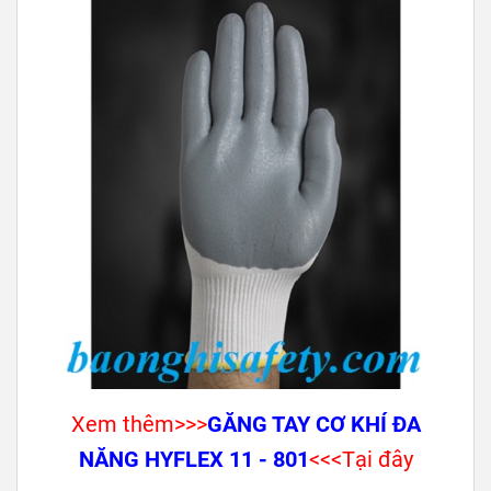
Xem thêm>>>
GĂNG TAY CƠ KHÍ ĐA
NĂNG HYFLEX 11 - 801
<<<Tại đây