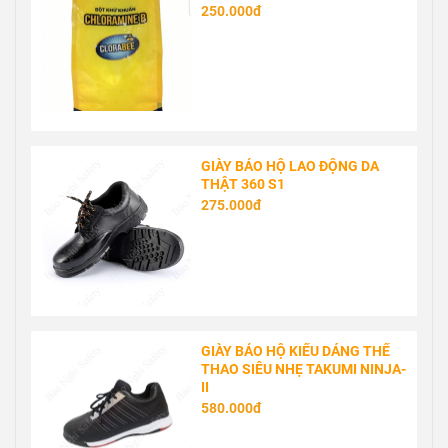
250.000đ
GIÀY BẢO HỘ LAO ĐỘNG DA
THẬT 360 S1
275.000đ
GIÀY BẢO HỘ KIỂU DÁNG THỂ
THAO SIÊU NHẸ TAKUMI NINJA-
II
580.000đ