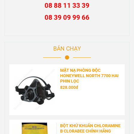
08 88 11 33 39
08 39 09 99 66
BÁN CHẠY
MẶT NẠ PHÒNG ĐỘC
HONEYWELL NORTH 7700 HAI
PHIN LỌC
828.000đ
BỘT KHỬ KHUẨN CHLORAMINE
B CLORABEE CHÍNH HÃNG