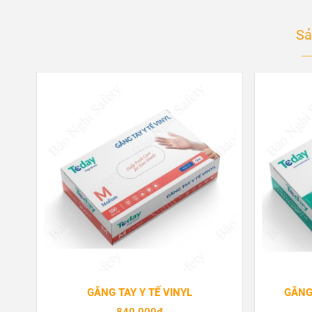
Sả
GĂNG TAY Y TẾ VINYL
GĂNG
840.000đ