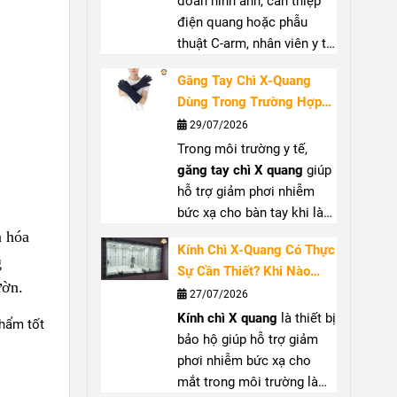
đoán hình ảnh, can thiệp
điện quang hoặc phẫu
thuật C-arm, nhân viên y tế
có thể tiếp xúc với bức xạ
Găng Tay Chì X-Quang
tán xạ từ tia X.
Cổ chì X
Dùng Trong Trường Hợp
quang
giúp che chắn vùng
Nào? Hướng Dẫn Lựa
29/07/2026
cổ, hỗ trợ bảo vệ tuyến
Chọn Đúng
Trong môi trường y tế,
giáp khi làm việc gần
găng tay chì X quang
giúp
nguồn phát. Bài viết sẽ
hỗ trợ giảm phơi nhiễm
giúp bạn hiểu rõ vai trò,
bức xạ cho bàn tay khi làm
trường hợp nên sử dụng và
việc gần nguồn tia X, đặc
cách lựa chọn
cổ chì tuyến
à hóa
Kính Chì X-Quang Có Thực
biệt tại phòng can thiệp
giáp
(
thyroid shield
) phù
g
Sự Cần Thiết? Khi Nào
hoặc phẫu thuật sử dụng
hợp.
ườn.
Nên Sử Dụng?
27/07/2026
C-arm. Bài viết sẽ giúp bạn
Kính chì X quang
là thiết bị
hiểu rõ khi nào nên dùng
phẩm tốt
bảo hộ giúp hỗ trợ giảm
găng tay chống tia X
, cách
phơi nhiễm bức xạ cho
chọn
găng tay chì y tế
phù
mắt trong môi trường làm
hợp và những lưu ý khi sử