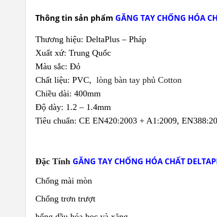
T
hông tin sản phẩm
GĂNG TAY CHỐNG HÓA CH
Thương hiệu: DeltaPlus – Pháp
Xuất xứ: Trung Quốc
Màu sắc: Đỏ
Chất liệu: PVC,
lòng bàn tay phủ Cotton
Chiều dài: 400mm
Độ dày: 1.2 – 1.4mm
Tiêu chuẩn: CE EN420:2003 + A1:2009, EN388:2
GĂNG TAY CHỐNG HÓA CHẤT DELTAPL
Đặc Tính
Chống mài mòn
Chống trơn trượt
hống dầu hóa học và xăng...