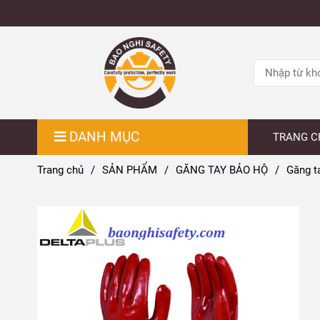
DANH MỤC
TRANG C
Trang chủ
/
SẢN PHẨM
/
GĂNG TAY BẢO HỘ
/
Găng t