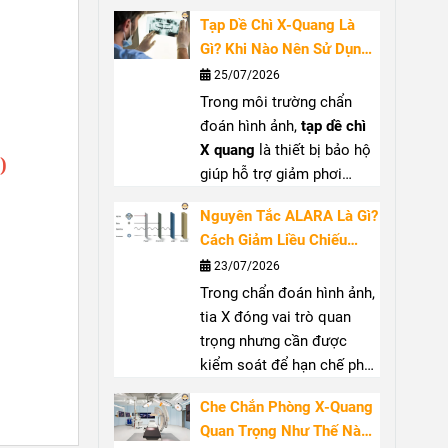
việc với tia X. Bài viết sẽ
dụng PPE chống bức xạ
Tạp Dề Chì X-Quang Là
giúp bạn hiểu rõ công
tay
Gì? Khi Nào Nên Sử Dụng
dụng, khi nào nên sử dụng
Và Cách Lựa Chọn
25/07/2026
kính bảo hộ tia X
, tiêu chí
Trong môi trường chẩn
lựa chọn và cách bảo quản
đoán hình ảnh,
tạp dề chì
để đảm bảo hiệu quả bảo
X quang
là thiết bị bảo hộ
vệ.
)
giúp hỗ trợ giảm phơi
nhiễm khi làm việc gần
Nguyên Tắc ALARA Là Gì?
nguồn tia X. Sản phẩm
Cách Giảm Liều Chiếu
thường được sử dụng tại
Trong Chẩn Đoán Hình
23/07/2026
phòng X-quang, phòng can
Ảnh
Trong chẩn đoán hình ảnh,
thiệp và khu vực có máy C-
tia X đóng vai trò quan
arm. Để đạt hiệu quả bảo
trọng nhưng cần được
vệ phù hợp, người dùng
kiểm soát để hạn chế phơi
cần quan tâm đến
tạp dề
nhiễm không cần thiết.
chì chống tia X
, độ tương
Che Chắn Phòng X-Quang
Nguyên tắc ALARA
(
As
đương chì, phạm vi che
Quan Trọng Như Thế Nào?
Low As Reasonably
phủ và thiết kế sản phẩm.