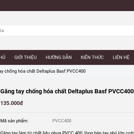
HỦ
GIỚI THIỆU
HƯỚNG DẪN
KIẾN THỨC
LIÊN HỆ
ay chống hóa chất Deltaplus Basf PVCC400
Găng tay chống hóa chất Deltaplus Basf PVCC400
135.000đ
Mã sản phẩm:
PVCC400
Găng tay làm từ chất liệu nhựa PVCC 400, lòng bàn tay phủ lớp cot