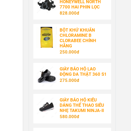
HONEYWELL NORTH
7700 HAI PHIN LỌC
828.000đ
BỘT KHỬ KHUẨN
CHLORAMINE B
CLORABEE CHÍNH
HÃNG
250.000đ
GIÀY BẢO HỘ LAO
ĐỘNG DA THẬT 360 S1
275.000đ
GIÀY BẢO HỘ KIỂU
DÁNG THỂ THAO SIÊU
NHẸ TAKUMI NINJA-II
580.000đ