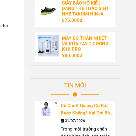
GIÀY BẢO HỘ KIỂU
DÁNG THỂ THAO SIÊU
NHẸ TAKUMI NINJA
675.000đ
 cho
MÁY ĐO THÂN NHIỆT
VÀ RỬA TAY TỰ ĐỘNG
K10 PRO
980.000đ
TIN MỚI
Cổ Chì X-Quang Có Bắt
Buộc Không? Vai Trò Bảo
Vệ Tuyến Giáp Trước Bức
31/07/2026
Xạ
Trong môi trường chẩn