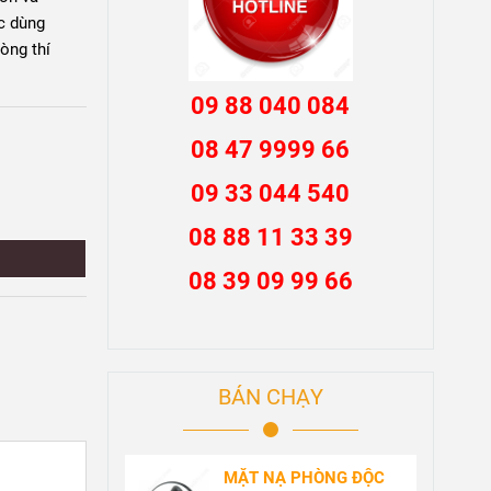
c dùng
òng thí
09 88 040 084
08 47 9999 66
09 33 044 540
08 88 11 33 39
08 39 09 99 66
BÁN CHẠY
MẶT NẠ PHÒNG ĐỘC