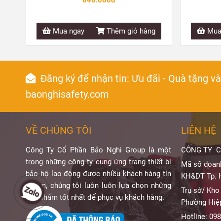
Mua ngay
Thêm giỏ hàng
Mua
Đăng ký để nhận tin: Ưu đãi - Quà tặng v
baonghisafety.com
VỀ CHÚNG TÔI
LIÊN HỆ
Công Ty Cổ Phần Bảo Nghi Group là một
CÔNG TY C
trong những công ty cung ứng trang thiết bị
Mã số doan
bảo hộ lao động được nhiều khách hàng tín
KH&DT Tp. 
nhiệm, chúng tôi luôn luôn lựa chọn những
Trụ sở/ Kho
sản phẩm tốt nhất để phục vụ khách hàng.
Phường Hiệ
Hotline: 098